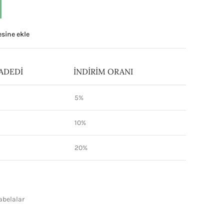
tesine ekle
ADEDI
İNDIRIM ORANI
5%
10%
20%
abelalar