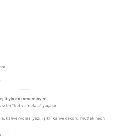
ası
k
 ışıltıyla da tamamlayın!
tarz bir “kahve molası” yaşasın!
a, kahve molası yazı, ışıklı kahve dekoru, mutfak neon