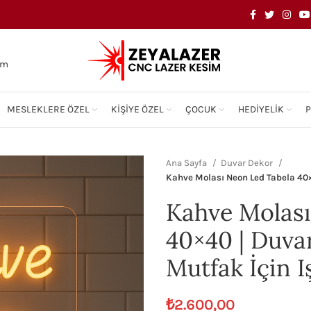
om
MESLEKLERE ÖZEL
KIŞIYE ÖZEL
ÇOCUK
HEDIYELIK
Ana Sayfa
Duvar Dekor
Kahve Molası Neon Led Tabela 40×4
Kahve Molası
40×40 | Duva
Mutfak İçin Iş
₺
2.600,00