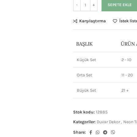
SEPETE EKLE
Karşılaştırma
İstek lis
BAŞLIK
ÜRÜN 
Küçük Set
2 - 10
Orta Set
11 - 20
Büyük Set
21 +
Stok kodu:
12885
Kategoriler:
Duvar Dekor
,
Neon T
Share: