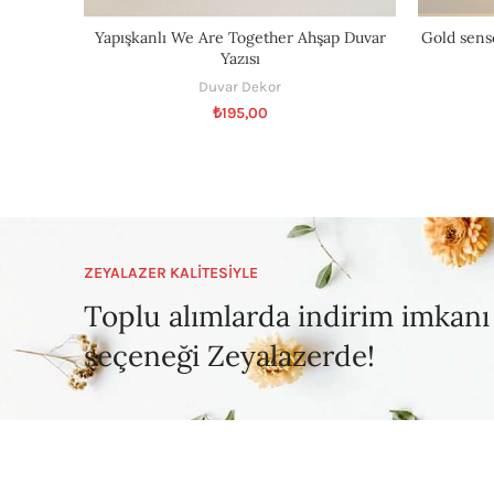
Yapışkanlı We Are Together Ahşap Duvar
Gold sensö
Yazısı
Duvar Dekor
₺
195,00
ZEYALAZER KALİTESİYLE
Toplu alımlarda indirim imkanı
seçeneği Zeyalazerde!