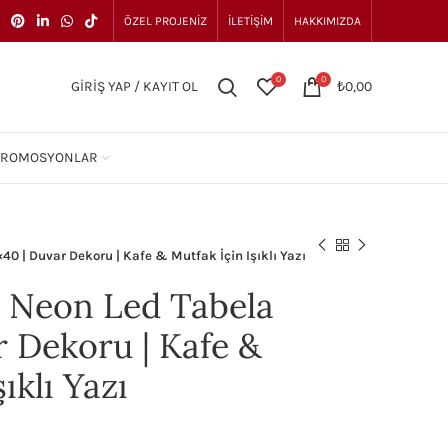
ÖZEL PROJENIZ
İLETIŞIM
HAKKIMIZDA
0
0
GIRIŞ YAP / KAYIT OL
₺
0,00
PROMOSYONLAR
0 | Duvar Dekoru | Kafe & Mutfak İçin Işıklı Yazı
 Neon Led Tabela
r Dekoru | Kafe &
ıklı Yazı