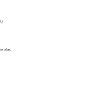
IM
r olur.