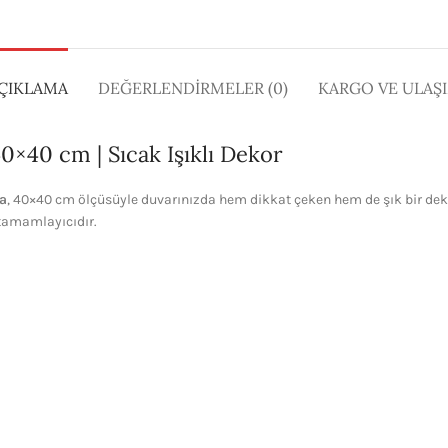
ÇIKLAMA
DEĞERLENDIRMELER (0)
KARGO VE ULAŞ
×40 cm | Sıcak Işıklı Dekor
la
, 40×40 cm ölçüsüyle duvarınızda hem dikkat çeken hem de şık bir deko
 tamamlayıcıdır.