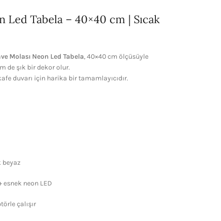
 Led Tabela – 40×40 cm | Sıcak
ve Molası Neon Led Tabela
, 40×40 cm ölçüsüyle
 de şık bir dekor olur.
kafe duvarı için harika bir tamamlayıcıdır.
k beyaz
 + esnek neon LED
örle çalışır