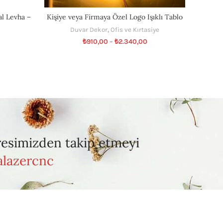
al Levha –
Kişiye veya Firmaya Özel Logo Işıklı Tablo
Yapış
Duvar Dekor
,
Ofis ve Kırtasiye
₺
910,00
–
₺
2.340,00
resimizden takip etmeyi
lazercnc