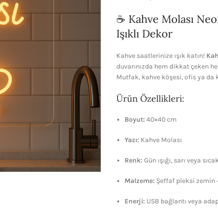
☕ Kahve Molası Neon
Işıklı Dekor
Kahve saatlerinize ışık katın!
Kah
duvarınızda hem dikkat çeken hem
Mutfak, kahve köşesi, ofis ya da 
Ürün Özellikleri:
Boyut:
40×40 cm
Yazı:
Kahve Molası
Renk:
Gün ışığı, sarı veya sıca
Malzeme:
Şeffaf pleksi zemin
Enerji:
USB bağlantı veya adapt