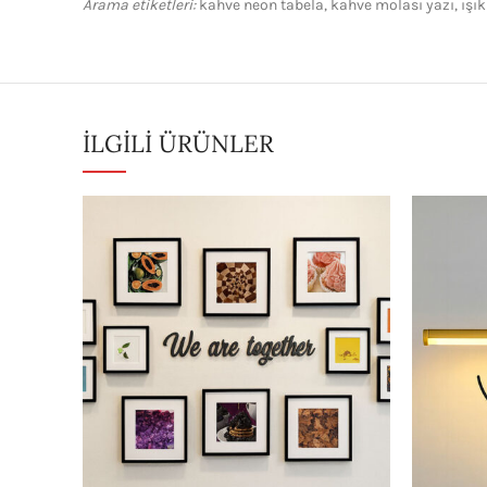
Arama etiketleri:
kahve neon tabela, kahve molası yazı, ışık
İLGILI ÜRÜNLER