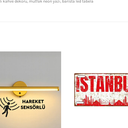
lı kahve dekoru, mutfak neon yazı, barista led tabela