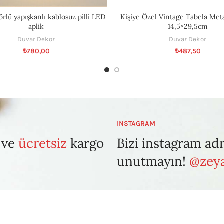
rlü yapışkanlı kablosuz pilli LED
Kişiye Özel Vintage Tabela Met
aplik
14,5×29,5cm
Duvar Dekor
Duvar Dekor
₺
780,00
₺
487,50
INSTAGRAM
 ve
ücretsiz
kargo
Bizi instagram ad
unutmayın!
@zeya