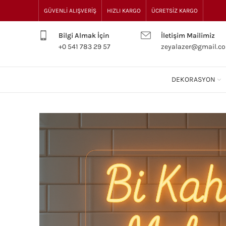
GÜVENLİ ALIŞVERİŞ
HIZLI KARGO
ÜCRETSİZ KARGO
Bilgi Almak İçin
İletişim Mailimiz
+0 541 783 29 57
zeyalazer@gmail.c
DEKORASYON