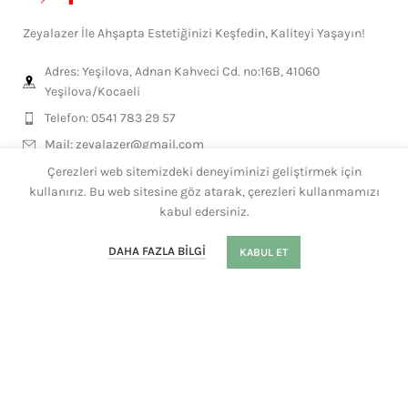
Zeyalazer İle Ahşapta Estetiğinizi Keşfedin, Kaliteyi Yaşayın!
Adres: Yeşilova, Adnan Kahveci Cd. no:16B, 41060
Yeşilova/Kocaeli
Telefon: 0541 783 29 57
Mail:
zeyalazer@gmail.com
Çerezleri web sitemizdeki deneyiminizi geliştirmek için
kullanırız. Bu web sitesine göz atarak, çerezleri kullanmamızı
MESLEKLERE ÖZEL
kabul edersiniz.
0
GENEL ÜRÜNLER
DAHA FAZLA BILGI
KABUL ET
Mağaza
Filtre
Sepet
Hesabım
Whatsapp
KISAYOLLAR
HEDİYELİKLER