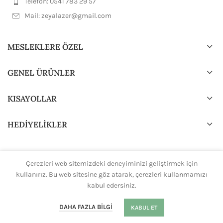
Telefon: 0541 783 29 57
Mail:
zeyalazer@gmail.com
MESLEKLERE ÖZEL
GENEL ÜRÜNLER
KISAYOLLAR
HEDİYELİKLER
Çerezleri web sitemizdeki deneyiminizi geliştirmek için
2024 Tasarım ve Dizayn
H.Ali.K
Tüm hakları saklıdır.
kullanırız. Bu web sitesine göz atarak, çerezleri kullanmamızı
kabul edersiniz.
0
DAHA FAZLA BILGI
KABUL ET
Mağaza
Sepet
Hesabım
Whatsapp