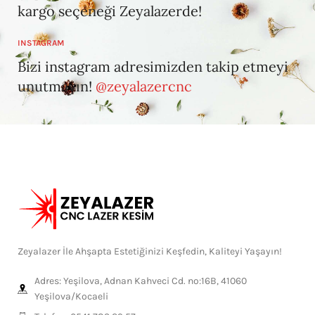
kargo seçeneği Zeyalazerde!
INSTAGRAM
Bizi instagram adresimizden takip etmeyi
unutmayın!
@zeyalazercnc
Zeyalazer İle Ahşapta Estetiğinizi Keşfedin, Kaliteyi Yaşayın!
Adres: Yeşilova, Adnan Kahveci Cd. no:16B, 41060
Yeşilova/Kocaeli