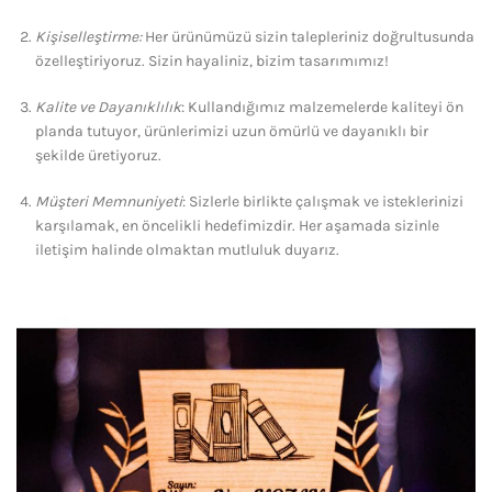
Kişiselleştirme:
Her ürünümüzü sizin talepleriniz doğrultusunda
özelleştiriyoruz. Sizin hayaliniz, bizim tasarımımız!
Kalite ve Dayanıklılık
: Kullandığımız malzemelerde kaliteyi ön
planda tutuyor, ürünlerimizi uzun ömürlü ve dayanıklı bir
şekilde üretiyoruz.
Müşteri Memnuniyeti
: Sizlerle birlikte çalışmak ve isteklerinizi
karşılamak, en öncelikli hedefimizdir. Her aşamada sizinle
iletişim halinde olmaktan mutluluk duyarız.