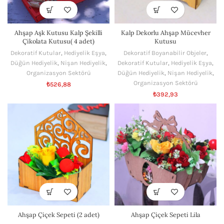
Ahşap Aşk Kutusu Kalp Şekilli
Kalp Dekorlu Ahşap Mücevher
Çikolata Kutusu( 4 adet)
Kutusu
Dekoratif Kutular
,
Hediyelik Eşya
,
Dekoratif Boyanabilir Objeler
,
Düğün Hediyelik
,
Nişan Hediyelik
,
Dekoratif Kutular
,
Hediyelik Eşya
,
Organizasyon Sektörü
Düğün Hediyelik
,
Nişan Hediyelik
,
Organizasyon Sektörü
₺
526,88
₺
392,93
Ahşap Çiçek Sepeti (2 adet)
Ahşap Çiçek Sepeti Lila