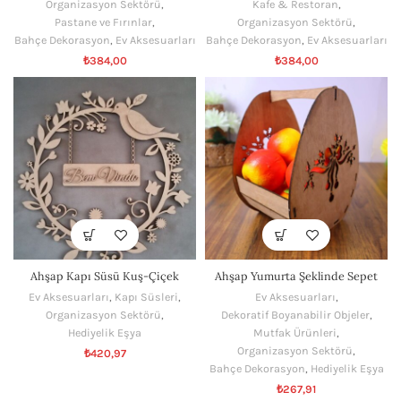
Organizasyon Sektörü
,
Kafe & Restoran
,
Pastane ve Fırınlar
,
Organizasyon Sektörü
,
Bahçe Dekorasyon
,
Ev Aksesuarları
Bahçe Dekorasyon
,
Ev Aksesuarları
₺
384,00
₺
384,00
Ahşap Kapı Süsü Kuş-Çiçek
Ahşap Yumurta Şeklinde Sepet
Ev Aksesuarları
,
Kapı Süsleri
,
Ev Aksesuarları
,
Organizasyon Sektörü
,
Dekoratif Boyanabilir Objeler
,
Hediyelik Eşya
Mutfak Ürünleri
,
Organizasyon Sektörü
,
₺
420,97
Bahçe Dekorasyon
,
Hediyelik Eşya
₺
267,91