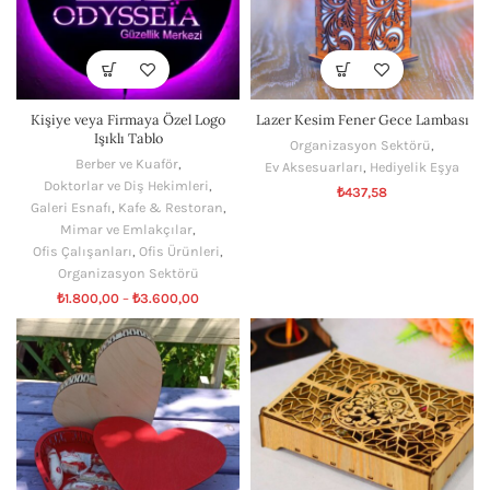
Kişiye veya Firmaya Özel Logo
Lazer Kesim Fener Gece Lambası
Işıklı Tablo
Organizasyon Sektörü
,
Berber ve Kuaför
,
Ev Aksesuarları
,
Hediyelik Eşya
Doktorlar ve Diş Hekimleri
,
₺
437,58
Galeri Esnafı
,
Kafe & Restoran
,
Mimar ve Emlakçılar
,
Ofis Çalışanları
,
Ofis Ürünleri
,
Organizasyon Sektörü
₺
1.800,00
–
₺
3.600,00