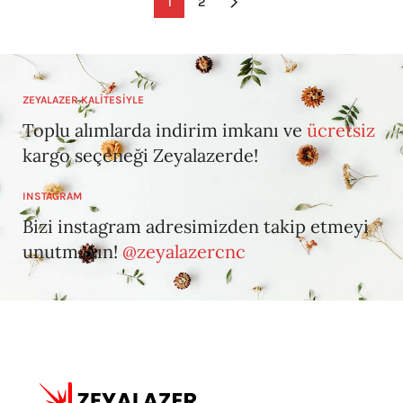
1
2
ZEYALAZER KALİTESİYLE
Toplu alımlarda indirim imkanı ve
ücretsiz
kargo seçeneği Zeyalazerde!
INSTAGRAM
Bizi instagram adresimizden takip etmeyi
unutmayın!
@zeyalazercnc