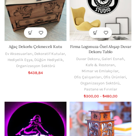
Ağaç Dekorlu Çekmeceli Kutu
Firma Logonuza Özel Ahşap Duvar
Dekoru Tablo
Ev Aksesuarları
,
Dekoratif Kutular
,
Duvar Dekoru
,
Galeri Esnafı
,
Hediyelik Eşya
,
Düğün Hediyelik
,
Kafe & Restoran
,
Organizasyon Sektörü
Mimar ve Emlakçılar
,
₺
438,84
Ofis Çalışanları
,
Ofis Ürünleri
,
Organizasyon Sektörü
,
Pastane ve Fırınlar
₺
300,00
–
₺
480,00