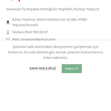
Zeyalazer İle Ahşapta Estetiğinizi Keşfedin, Kaliteyi Yaşayın!
Adres: Yeşilova, Adnan Kahveci Cd. no:16B, 41060
Yeşilova/Kocaeli
Telefon: 0541 783 29 57
Mail:
zeyalazer@gmail.com
Çerezleri web sitemizdeki deneyiminizi geliştirmek için
kullanırız. Bu web sitesine göz atarak, çerezleri kullanmamızı
MESLEKLERE ÖZEL
kabul edersiniz.
0
GENEL ÜRÜNLER
DAHA FAZLA BILGI
KABUL ET
Mağaza
Filtre
Sepet
Hesabım
Whatsapp
KISAYOLLAR
HEDİYELİKLER