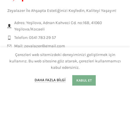
Zeyalazer İle Ahşapta Estetiğinizi Keşfedin, Kaliteyi Yaşayın!
Adres: Yeşilova, Adnan Kahveci Cd. no:16B, 41060
Yeşilova/Kocaeli
Telefon: 0541 783 29 57
Mail:
zeyalazer@gmail.com
Çerezleri web sitemizdeki deneyiminizi geliştirmek için
kullanırız. Bu web sitesine göz atarak, çerezleri kullanmamızı
MESLEKLERE ÖZEL
kabul edersiniz.
0
GENEL ÜRÜNLER
DAHA FAZLA BILGI
KABUL ET
Mağaza
Filtre
Sepet
Hesabım
Whatsapp
KISAYOLLAR
HEDİYELİKLER