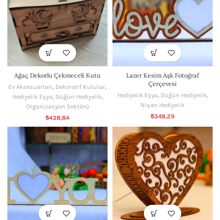
Ağaç Dekorlu Çekmeceli Kutu
Lazer Kesim Aşk Fotoğraf
Çerçevesi
Ev Aksesuarları
,
Dekoratif Kutular
,
Hediyelik Eşya
,
Düğün Hediyelik
,
Hediyelik Eşya
,
Düğün Hediyelik
,
Nişan Hediyelik
Organizasyon Sektörü
₺
348,29
₺
438,84