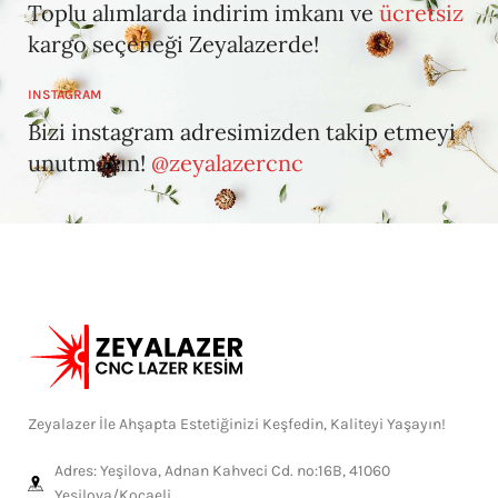
Toplu alımlarda indirim imkanı ve
ücretsiz
kargo seçeneği Zeyalazerde!
INSTAGRAM
Bizi instagram adresimizden takip etmeyi
unutmayın!
@zeyalazercnc
Zeyalazer İle Ahşapta Estetiğinizi Keşfedin, Kaliteyi Yaşayın!
Adres: Yeşilova, Adnan Kahveci Cd. no:16B, 41060
Yeşilova/Kocaeli