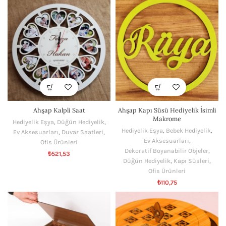
Ahşap Kalpli Saat
Ahşap Kapı Süsü Hediyelik İsimli
Makrome
Hediyelik Eşya
,
Düğün Hediyelik
,
Hediyelik Eşya
,
Bebek Hediyelik
,
Ev Aksesuarları
,
Duvar Saatleri
,
Ev Aksesuarları
,
Ofis Ürünleri
Dekoratif Boyanabilir Objeler
,
₺
521,53
Düğün Hediyelik
,
Kapı Süsleri
,
Ofis Ürünleri
₺
110,75