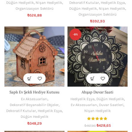
Düğün Hediyelik
,
Nişan Hediyelik
,
Dekoratif Kutular
,
Hediyelik Eşya
,
Organizasyon Sektörü
Düğün Hediyelik
,
Nişan Hediyelik
,
Organizasyon Sektörü
₺
526,88
₺
392,93
-8%
Saplı Ev Şekli Hediye Kutusu
Ahşap Duvar Saati
Ev Aksesuarları
,
Hediyelik Eşya
,
Düğün Hediyelik
,
Dekoratif Boyanabilir Objeler
,
Ev Aksesuarları
,
Duvar Saatleri
,
Dekoratif Kutular
,
Hediyelik Eşya
,
Nişan Hediyelik
Düğün Hediyelik
₺
348,29
₺
428,65
₺
467,95