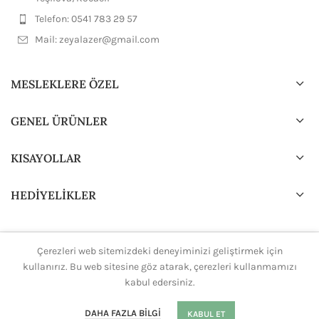
Telefon: 0541 783 29 57
Mail:
zeyalazer@gmail.com
MESLEKLERE ÖZEL
GENEL ÜRÜNLER
KISAYOLLAR
HEDİYELİKLER
Çerezleri web sitemizdeki deneyiminizi geliştirmek için
2024 Tasarım ve Dizayn
H.Ali.K
Tüm hakları saklıdır.
kullanırız. Bu web sitesine göz atarak, çerezleri kullanmamızı
kabul edersiniz.
0
DAHA FAZLA BILGI
KABUL ET