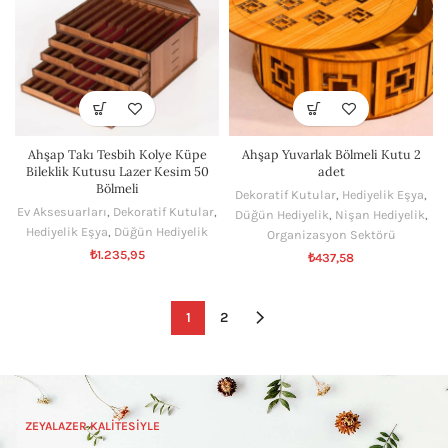
Ahşap Takı Tesbih Kolye Küpe
Ahşap Yuvarlak Bölmeli Kutu 2
Bileklik Kutusu Lazer Kesim 50
adet
Bölmeli
Dekoratif Kutular
,
Hediyelik Eşya
,
Ev Aksesuarları
,
Dekoratif Kutular
,
Düğün Hediyelik
,
Nişan Hediyelik
,
Hediyelik Eşya
,
Düğün Hediyelik
Organizasyon Sektörü
₺
1.235,95
₺
437,58
1
2
ZEYALAZER KALİTESİYLE