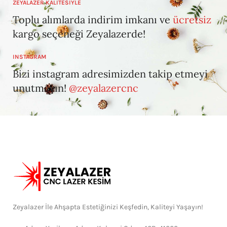
ZEYALAZER KALİTESİYLE
Toplu alımlarda indirim imkanı ve
ücretsiz
kargo seçeneği Zeyalazerde!
INSTAGRAM
Bizi instagram adresimizden takip etmeyi
unutmayın!
@zeyalazercnc
Zeyalazer İle Ahşapta Estetiğinizi Keşfedin, Kaliteyi Yaşayın!