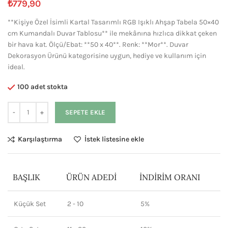
₺
779,90
**Kişiye Özel İsimli Kartal Tasarımlı RGB Işıklı Ahşap Tabela 50×40
cm Kumandalı Duvar Tablosu** ile mekânına hızlıca dikkat çeken
bir hava kat. Ölçü/Ebat: **50 x 40**. Renk: **Mor**. Duvar
Dekorasyon Ürünü kategorisine uygun, hediye ve kullanım için
ideal.
100 adet stokta
SEPETE EKLE
Karşılaştırma
İstek listesine ekle
BAŞLIK
ÜRÜN ADEDI
İNDIRIM ORANI
Küçük Set
2 - 10
5%