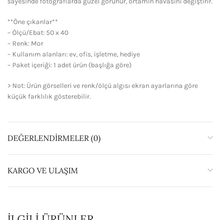
sayesinde fotoğraflarda güzel görünür, ortamın havasını değiştirir.
**Öne çıkanlar**
– Ölçü/Ebat: 50 x 40
– Renk: Mor
– Kullanım alanları: ev, ofis, işletme, hediye
– Paket içeriği: 1 adet ürün (başlığa göre)
> Not: Ürün görselleri ve renk/ölçü algısı ekran ayarlarına göre
küçük farklılık gösterebilir.
DEĞERLENDIRMELER (0)
KARGO VE ULAŞIM
İLGILI ÜRÜNLER