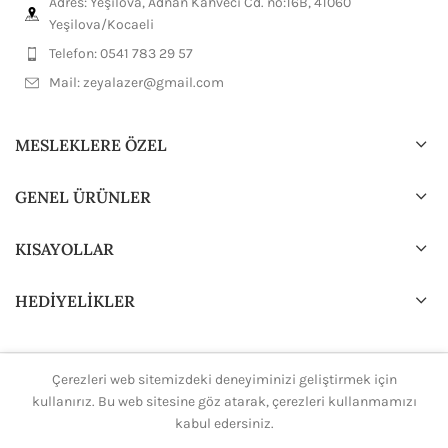
Adres: Yeşilova, Adnan Kahveci Cd. no:16B, 41060
Yeşilova/Kocaeli
Telefon: 0541 783 29 57
Mail:
zeyalazer@gmail.com
MESLEKLERE ÖZEL
GENEL ÜRÜNLER
KISAYOLLAR
HEDİYELİKLER
Çerezleri web sitemizdeki deneyiminizi geliştirmek için
2024 Tasarım ve Dizayn
H.Ali.K
Tüm hakları saklıdır.
kullanırız. Bu web sitesine göz atarak, çerezleri kullanmamızı
kabul edersiniz.