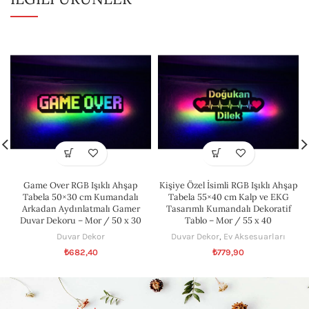
Game Over RGB Işıklı Ahşap
Kişiye Özel İsimli RGB Işıklı Ahşap
Tabela 50×30 cm Kumandalı
Tabela 55×40 cm Kalp ve EKG
Arkadan Aydınlatmalı Gamer
Tasarımlı Kumandalı Dekoratif
Duvar Dekoru – Mor / 50 x 30
Tablo – Mor / 55 x 40
Duvar Dekor
Duvar Dekor
,
Ev Aksesuarları
₺
682,40
₺
779,90