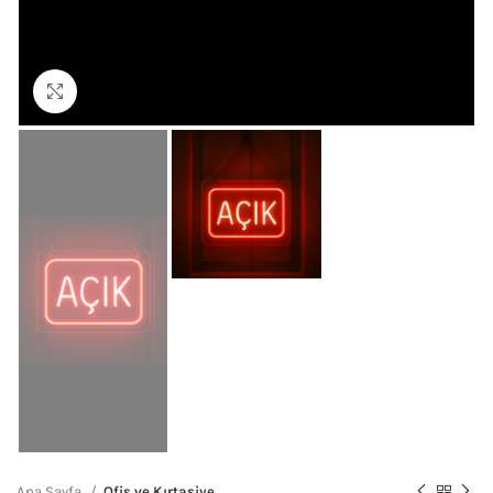
Büyütmek için tıklayın
Ana Sayfa
Ofis ve Kırtasiye