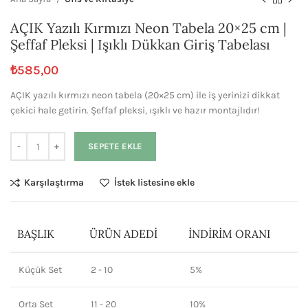
AÇIK Yazılı Kırmızı Neon Tabela 20×25 cm |
Şeffaf Pleksi | Işıklı Dükkan Giriş Tabelası
₺
585,00
AÇIK yazılı kırmızı neon tabela (20×25 cm) ile iş yerinizi dikkat
çekici hale getirin. Şeffaf pleksi, ışıklı ve hazır montajlıdır!
SEPETE EKLE
Karşılaştırma
İstek listesine ekle
BAŞLIK
ÜRÜN ADEDI
İNDIRIM ORANI
Küçük Set
2 - 10
5%
Orta Set
11 - 20
10%