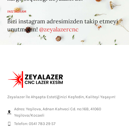
INSTAGRAM
Bizi instagram adresimizden takip etmeyi
unutmayın!
@zeyalazercnc
Zeyalazer İle Ahşapta Estetiğinizi Keşfedin, Kaliteyi Yaşayın!
Adres: Yeşilova, Adnan Kahveci Cd. no:16B, 41060
Yeşilova/Kocaeli
Telefon: 0541 783 29 57