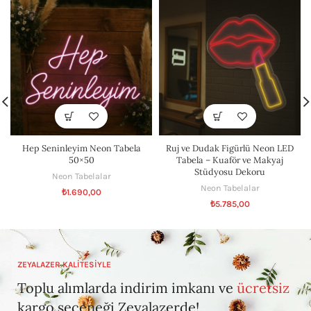
Hep Seninleyim Neon Tabela
Ruj ve Dudak Figürlü Neon LED
50×50
Tabela – Kuaför ve Makyaj
Stüdyosu Dekoru
Neon Tabelalar
Neon Tabelalar
₺
1.690,00
₺
5.785,00
ZEYALAZER KALİTESİYLE
Toplu alımlarda indirim imkanı ve
ücretsiz
kargo seçeneği Zeyalazerde!