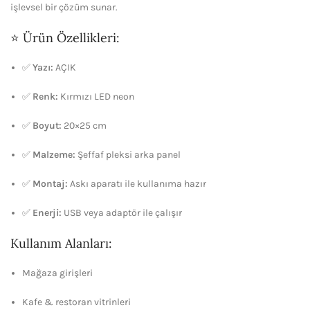
işlevsel bir çözüm sunar.
⭐ Ürün Özellikleri:
✅
Yazı:
AÇIK
✅
Renk:
Kırmızı LED neon
✅
Boyut:
20×25 cm
✅
Malzeme:
Şeffaf pleksi arka panel
✅
Montaj:
Askı aparatı ile kullanıma hazır
✅
Enerji:
USB veya adaptör ile çalışır
Kullanım Alanları:
Mağaza girişleri
Kafe & restoran vitrinleri