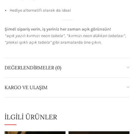
Hediye alternatifi olarak da ideal
Şimdi sipariş verin, iş yeriniz her zaman açık görünsün!
“açık yazılı kırmızı neon tabela”, “kırmızı neon dükkan tabelası”,
“pleksi ışıklı açık tabela”
gibi aramalarda öne çıkın.
DEĞERLENDIRMELER (0)
KARGO VE ULAŞIM
İLGILI ÜRÜNLER