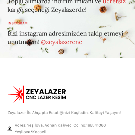
Toplu alımlarda indirim imkanı ve
ücretsiz
kargo seçeneği Zeyalazerde!
INSTAGRAM
Bizi instagram adresimizden takip etmeyi
unutmayın!
@zeyalazercnc
Zeyalazer İle Ahşapta Estetiğinizi Keşfedin, Kaliteyi Yaşayın!
Adres: Yeşilova, Adnan Kahveci Cd. no:16B, 41060
Yeşilova/Kocaeli