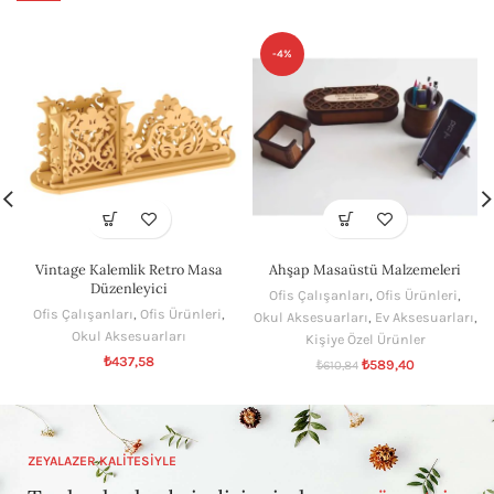
-4%
Vintage Kalemlik Retro Masa
Ahşap Masaüstü Malzemeleri
Düzenleyici
Ofis Çalışanları
,
Ofis Ürünleri
,
Ofis Çalışanları
,
Ofis Ürünleri
,
Okul Aksesuarları
,
Ev Aksesuarları
,
Okul Aksesuarları
Kişiye Özel Ürünler
₺
437,58
₺
589,40
₺
610,84
ZEYALAZER KALİTESİYLE