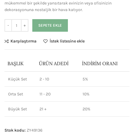
mükemmel bir şekilde yansıtarak evinizin veya ofisinizin
dekorasyonuna nostaljik bir hava katıyor.
SEPETE EKLE
Karşılaştırma
İstek listesine ekle
BAŞLIK
ÜRÜN ADEDI
İNDIRIM ORANI
Küçük Set
2 - 10
5%
Orta Set
11 - 20
10%
Büyük Set
21 +
20%
Stok kodu:
ZY49136