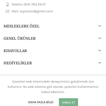
Telefon: 0541 783 29 57
Mail:
zeyalazer@gmail.com
MESLEKLERE ÖZEL
GENEL ÜRÜNLER
KISAYOLLAR
HEDİYELİKLER
Çerezleri web sitemizdeki deneyiminizi geliştirmek için
2024 Tasarım ve Dizayn
H.Ali.K
Tüm hakları saklıdır.
kullanırız. Bu web sitesine göz atarak, çerezleri kullanmamızı
kabul edersiniz.
0
DAHA FAZLA BILGI
KABUL ET