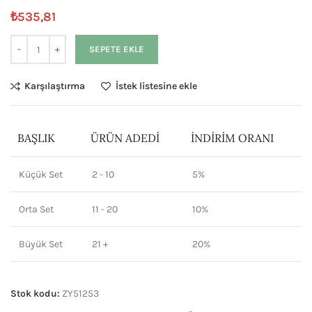
₺
535,81
SEPETE EKLE
Karşılaştırma
İstek listesine ekle
BAŞLIK
ÜRÜN ADEDI
İNDIRIM ORANI
Küçük Set
2 - 10
5%
Orta Set
11 - 20
10%
Büyük Set
21 +
20%
Stok kodu:
ZY51253