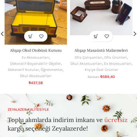
Ahşap Okul Otobüsü Kutusu
Ahşap Masaüstü Malzemeleri
Ev Aksesuarları
,
Ofis Çalışanları
,
Ofis Ürünleri
,
Dekoratif Boyanabilir Objeler
,
Okul Aksesuarları
,
Ev Aksesuarları
,
Dekoratif Kutular
,
Öğretmenler
,
Kişiye Özel Ürünler
Okul Aksesuarları
₺
589,40
₺
610,84
₺
437,58
ZEYALAZER KALİTESİYLE
Toplu alımlarda indirim imkanı ve
ücretsiz
kargo seçeneği Zeyalazerde!