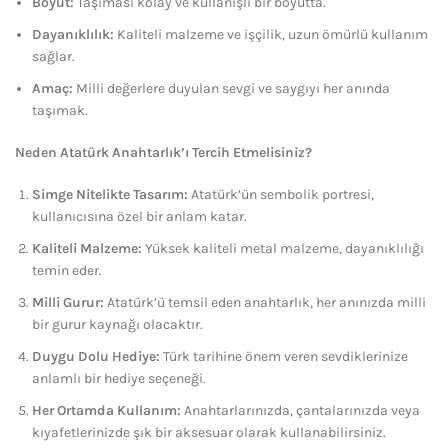
Boyut:
Taşıması kolay ve kullanışlı bir boyutta.
Dayanıklılık:
Kaliteli malzeme ve işçilik, uzun ömürlü kullanım
sağlar.
Amaç:
Milli değerlere duyulan sevgi ve saygıyı her anında
taşımak.
Neden Atatürk Anahtarlık’ı Tercih Etmelisiniz?
Simge Nitelikte Tasarım:
Atatürk’ün sembolik portresi,
kullanıcısına özel bir anlam katar.
Kaliteli Malzeme:
Yüksek kaliteli metal malzeme, dayanıklılığı
temin eder.
Milli Gurur:
Atatürk’ü temsil eden anahtarlık, her anınızda milli
bir gurur kaynağı olacaktır.
Duygu Dolu Hediye:
Türk tarihine önem veren sevdiklerinize
anlamlı bir hediye seçeneği.
Her Ortamda Kullanım:
Anahtarlarınızda, çantalarınızda veya
kıyafetlerinizde şık bir aksesuar olarak kullanabilirsiniz.