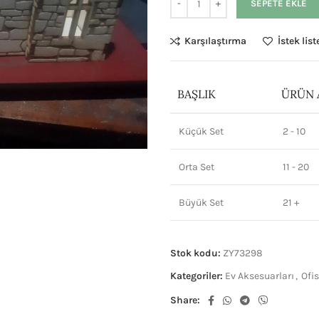
SEPETE EKLE
Karşılaştırma
İstek lis
BAŞLIK
ÜRÜN 
Küçük Set
2 - 10
Orta Set
11 - 20
Büyük Set
21 +
Stok kodu:
ZY73298
Kategoriler:
Ev Aksesuarları
,
Ofis
Share: