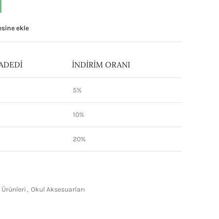
tesine ekle
ADEDI
İNDIRIM ORANI
5%
10%
20%
 Ürünleri
,
Okul Aksesuarları