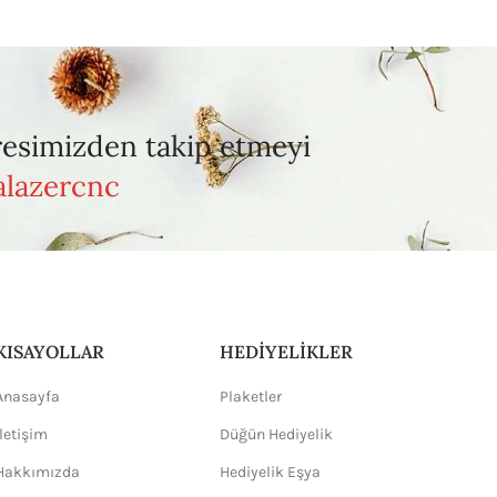
resimizden takip etmeyi
lazercnc
KISAYOLLAR
HEDİYELİKLER
Anasayfa
Plaketler
İletişim
Düğün Hediyelik
Hakkımızda
Hediyelik Eşya