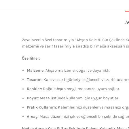
A
Zeyalazer’in özel tasarımıyla “Ahşap Kale & Sur Şeklinde K
malzeme ve zarif tasarımıyla sıradışı bir masa aksesuarı su
Özellikler:
Malzeme:
Ahşap malzeme, doğal ve dayanıklı.
Tasarım:
Kale ve sur figürleriyle eğlenceli ve zarif tasarı
Renkler:
Doğal ahşap rengi, masanıza uyum sağlar.
Boyut:
Masa üstünde kullanım için uygun boyutlar.
Pratik Kullanım:
Kalemlerinizi düzenler ve masanızı orga
Amaç:
Masa düzeninizi şık ve eğlenceli bir şekilde sağl
Neden Ahşap Kale & Sur Şeklinde Kalem, Kalemlik Masa Dü