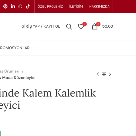
ÖZEL PROJENIZ
İLETIŞIM
HAKKIMIZDA
0
0
GIRIŞ YAP / KAYIT OL
₺
0,00
PROMOSYONLAR
is Ürünleri
k Masa Düzenleyici
linde Kalem Kalemlik
yici