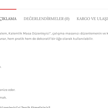
ÇIKLAMA
DEĞERLENDIRMELER (0)
KARGO VE ULAŞ
alem, Kalemlik Masa Düzenleyici”, çalışma masanızı düzenlemenin ve kiş
nar, hem pratik hem de dekoratif bir öğe olarak kullanılabilir.
m.
nize eder.
amak.
zenleyici’yi Tercih Etmelisiniz?