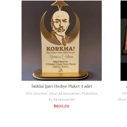
İstiklal Şairi Hediye Plaket 3 adet
Ofis Ürünleri
,
Okul Aksesuarları
,
Plaketler
,
Ofi
Ev Aksesuarları
Okul 
₺
600,00