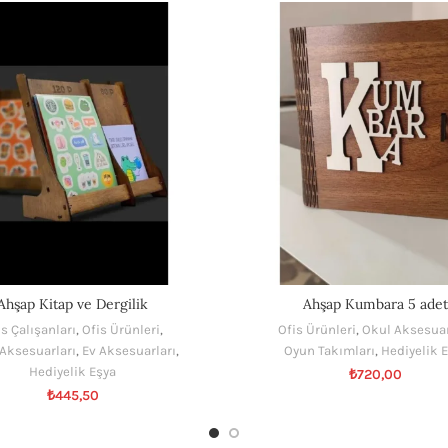
Ahşap Kitap ve Dergilik
Ahşap Kumbara 5 adet
s Çalışanları
,
Ofis Ürünleri
,
Ofis Ürünleri
,
Okul Aksesuar
Aksesuarları
,
Ev Aksesuarları
,
Oyun Takımları
,
Hediyelik 
Hediyelik Eşya
₺
720,00
₺
445,50