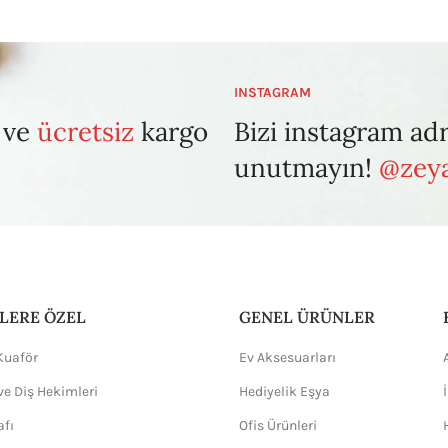
INSTAGRAM
 ve
ücretsiz
kargo
Bizi instagram ad
unutmayın!
@zeya
LERE ÖZEL
GENEL ÜRÜNLER
Kuaför
Ev Aksesuarları
ve Diş Hekimleri
Hediyelik Eşya
afı
Ofis Ürünleri