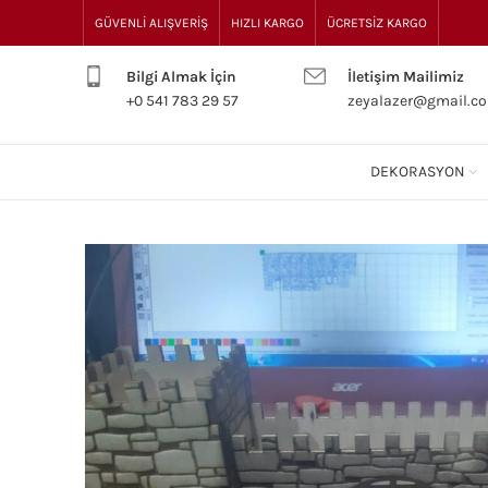
GÜVENLİ ALIŞVERİŞ
HIZLI KARGO
ÜCRETSİZ KARGO
Bilgi Almak İçin
İletişim Mailimiz
+0 541 783 29 57
zeyalazer@gmail.c
DEKORASYON