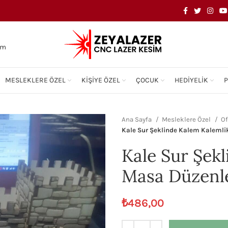
om
MESLEKLERE ÖZEL
KIŞIYE ÖZEL
ÇOCUK
HEDIYELIK
Ana Sayfa
Mesleklere Özel
Of
Kale Sur Şeklinde Kalem Kalemli
Kale Sur Şek
Masa Düzenle
₺
486,00