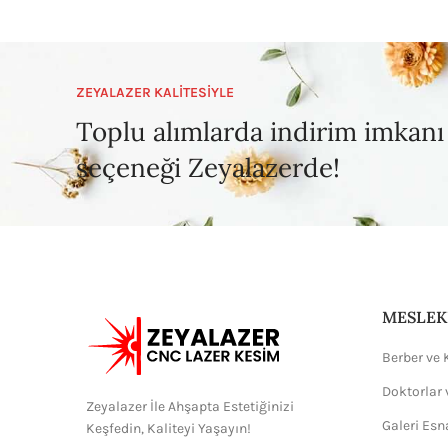
ZEYALAZER KALİTESİYLE
Toplu alımlarda indirim imkanı
seçeneği Zeyalazerde!
MESLEK
Berber ve 
Doktorlar 
Zeyalazer İle Ahşapta Estetiğinizi
Galeri Esn
Keşfedin, Kaliteyi Yaşayın!