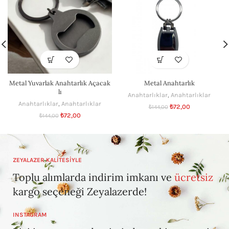
Metal Yuvarlak Anahtarlık Açacak
Metal Anahtarlık
lı
Anahtarlıklar
,
Anahtarlıklar
Anahtarlıklar
,
Anahtarlıklar
₺
72,00
₺
144,00
₺
72,00
₺
144,00
ZEYALAZER KALİTESİYLE
Toplu alımlarda indirim imkanı ve
ücretsiz
kargo seçeneği Zeyalazerde!
INSTAGRAM