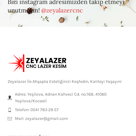
Bizi instagram adresimizden takip etmeyi
unutmayın!
@zeyalazercnc
Zeyalazer İle Ahşapta Estetiğinizi Keşfedin, Kaliteyi Yaşayın!
Adres: Yeşilova, Adnan Kahveci Cd. no:16B, 41060
Yeşilova/Kocaeli
Telefon: 0541 783 29 57
Mail:
zeyalazer@gmail.com