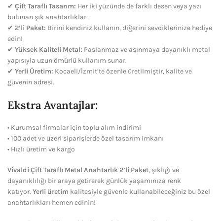
✔
Çift Taraflı Tasarım:
Her iki yüzünde de farklı desen veya yazı
bulunan şık anahtarlıklar.
✔
2’li Paket:
Birini kendiniz kullanın, diğerini sevdiklerinize hediye
edin!
✔
Yüksek Kaliteli Metal:
Paslanmaz ve aşınmaya dayanıklı metal
yapısıyla uzun ömürlü kullanım sunar.
✔
Yerli Üretim:
Kocaeli/İzmit’te özenle üretilmiştir, kalite ve
güvenin adresi.
Ekstra Avantajlar:
• Kurumsal firmalar için toplu alım indirimi
• 100 adet ve üzeri siparişlerde özel tasarım imkanı
• Hızlı üretim ve kargo
Vivaldi Çift Taraflı Metal Anahtarlık 2’li Paket
, şıklığı ve
dayanıklılığı bir araya getirerek günlük yaşamınıza renk
katıyor.
Yerli üretim
kalitesiyle güvenle kullanabileceğiniz bu özel
anahtarlıkları hemen edinin!