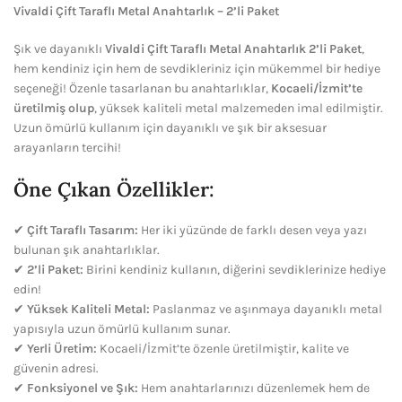
Vivaldi Çift Taraflı Metal Anahtarlık – 2’li Paket
Şık ve dayanıklı
Vivaldi Çift Taraflı Metal Anahtarlık 2’li Paket
,
hem kendiniz için hem de sevdikleriniz için mükemmel bir hediye
seçeneği! Özenle tasarlanan bu anahtarlıklar,
Kocaeli/İzmit’te
üretilmiş olup
, yüksek kaliteli metal malzemeden imal edilmiştir.
Uzun ömürlü kullanım için dayanıklı ve şık bir aksesuar
arayanların tercihi!
Öne Çıkan Özellikler:
✔
Çift Taraflı Tasarım:
Her iki yüzünde de farklı desen veya yazı
bulunan şık anahtarlıklar.
✔
2’li Paket:
Birini kendiniz kullanın, diğerini sevdiklerinize hediye
edin!
✔
Yüksek Kaliteli Metal:
Paslanmaz ve aşınmaya dayanıklı metal
yapısıyla uzun ömürlü kullanım sunar.
✔
Yerli Üretim:
Kocaeli/İzmit’te özenle üretilmiştir, kalite ve
güvenin adresi.
✔
Fonksiyonel ve Şık:
Hem anahtarlarınızı düzenlemek hem de