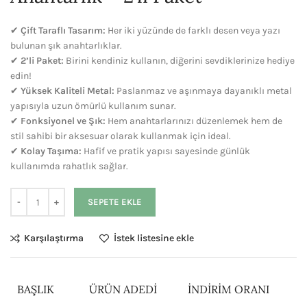
✔
Çift Taraflı Tasarım:
Her iki yüzünde de farklı desen veya yazı
bulunan şık anahtarlıklar.
✔
2’li Paket:
Birini kendiniz kullanın, diğerini sevdiklerinize hediye
edin!
✔
Yüksek Kaliteli Metal:
Paslanmaz ve aşınmaya dayanıklı metal
yapısıyla uzun ömürlü kullanım sunar.
✔
Fonksiyonel ve Şık:
Hem anahtarlarınızı düzenlemek hem de
stil sahibi bir aksesuar olarak kullanmak için ideal.
✔
Kolay Taşıma:
Hafif ve pratik yapısı sayesinde günlük
kullanımda rahatlık sağlar.
SEPETE EKLE
Karşılaştırma
İstek listesine ekle
BAŞLIK
ÜRÜN ADEDI
İNDIRIM ORANI