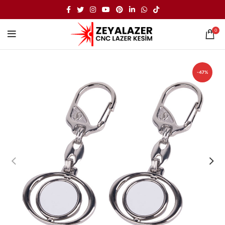
0
-47%