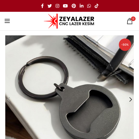
0
-50%