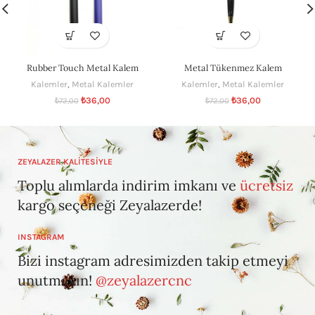
Rubber Touch Metal Kalem
Metal Tükenmez Kalem
Kalemler
,
Metal Kalemler
Kalemler
,
Metal Kalemler
₺
36,00
₺
36,00
₺
72,00
₺
72,00
ZEYALAZER KALİTESİYLE
Toplu alımlarda indirim imkanı ve
ücretsiz
kargo seçeneği Zeyalazerde!
INSTAGRAM
Bizi instagram adresimizden takip etmeyi
unutmayın!
@zeyalazercnc