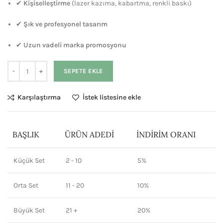
✔
Kişiselleştirme
(lazer kazıma, kabartma, renkli baskı)
✔
Şık ve profesyonel tasarım
✔
Uzun vadeli marka promosyonu
SEPETE EKLE
Karşılaştırma
İstek listesine ekle
BAŞLIK
ÜRÜN ADEDI
İNDIRIM ORANI
Küçük Set
2 - 10
5%
Orta Set
11 - 20
10%
Büyük Set
21 +
20%