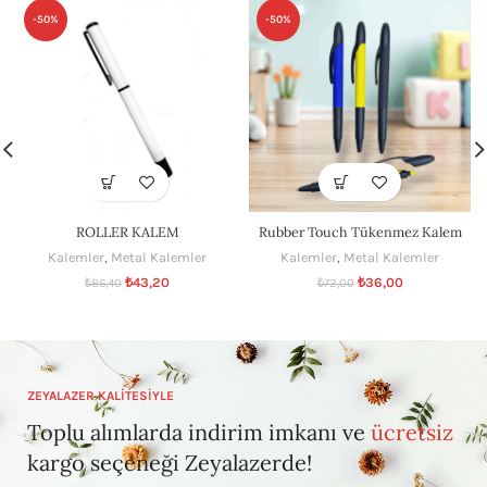
-50%
-50%
ROLLER KALEM
Rubber Touch Tükenmez Kalem
Kalemler
,
Metal Kalemler
Kalemler
,
Metal Kalemler
₺
43,20
₺
36,00
₺
86,40
₺
72,00
ZEYALAZER KALİTESİYLE
Toplu alımlarda indirim imkanı ve
ücretsiz
kargo seçeneği Zeyalazerde!