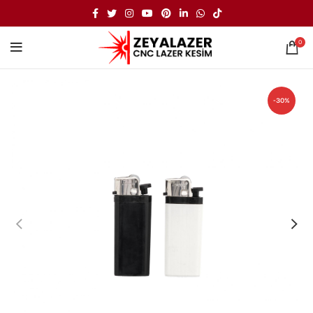
0
-30%