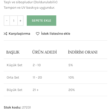
Taşlı ve sibopludur (Doldurulabilir)
Tampon ve UV baskıya uygundur.
SEPETE EKLE
Karşılaştırma
İstek listesine ekle
BAŞLIK
ÜRÜN ADEDI
İNDIRIM ORANI
Küçük Set
2 - 10
5%
Orta Set
11 - 20
10%
Büyük Set
21 +
20%
Stok kodu:
27231