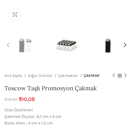
Büyütmek için tıklayın
Ana Sayfa
Diğer Ürünler
Çakmaklar
ÇAKMAK
Toscow Taşlı Promosyon Çakmak
₺
10,08
₺
14,40
Ürün Özellikleri
Çakmak Ölçüsü : 6,1 cm x 2 cm
Baskı Alanı : 4 cm x 1,5 cm