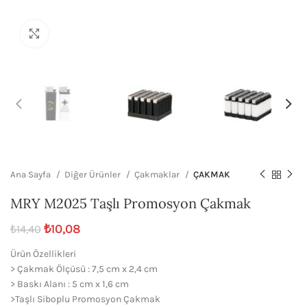
Büyütmek için tıklayın
Ana Sayfa
Diğer Ürünler
Çakmaklar
ÇAKMAK
MRY M2025 Taşlı Promosyon Çakmak
₺
10,08
₺
14,40
Ürün Özellikleri
> Çakmak Ölçüsü : 7,5 cm x 2,4 cm
> Baskı Alanı : 5 cm x 1,6 cm
>Taşlı Siboplu Promosyon Çakmak