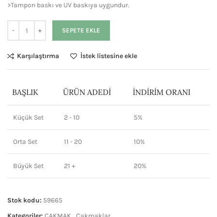
>Tampon baskı ve UV baskıya uygundur.
SEPETE EKLE
Karşılaştırma
İstek listesine ekle
BAŞLIK
ÜRÜN ADEDI
İNDIRIM ORANI
Küçük Set
2 - 10
5%
Orta Set
11 - 20
10%
Büyük Set
21 +
20%
Stok kodu:
59665
Kategoriler:
ÇAKMAK
,
Çakmaklar