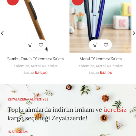
Bambu Touch Tükenmez Kalem
Metal Tükenmez Kalem
Kalemler
,
Metal Kalemler
Kalemler
,
Metal Kalemler
₺
36,00
₺
43,20
₺
72,00
₺
72,00
ZEYALAZER KALİTESİYLE
Toplu alımlarda indirim imkanı ve
ücretsiz
kargo seçeneği Zeyalazerde!
INSTAGRAM