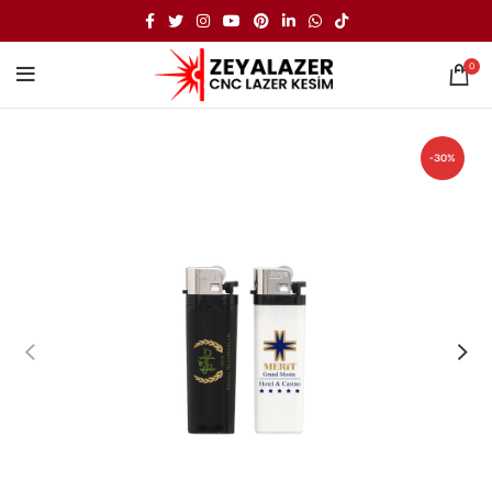
0
-30%