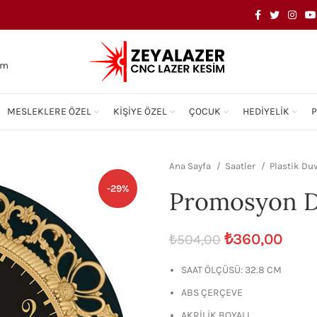
om
MESLEKLERE ÖZEL
KIŞIYE ÖZEL
ÇOCUK
HEDIYELIK
Ana Sayfa
Saatler
Plastik Duv
-29%
Promosyon D
₺
360,00
₺
504,00
SAAT ÖLÇÜSÜ: 32.8 CM
ABS ÇERÇEVE
AKRİLİK BOYALI