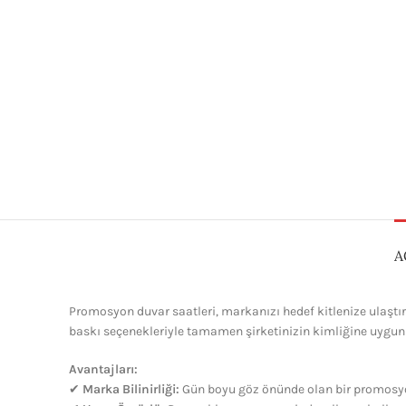
A
Promosyon duvar saatleri, markanızı hedef kitlenize ulaştırm
baskı seçenekleriyle tamamen şirketinizin kimliğine uygun ha
Avantajları:
✔
Marka Bilinirliği:
Gün boyu göz önünde olan bir promosy