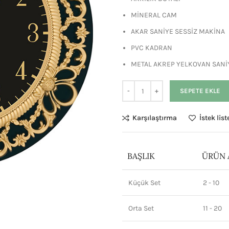
MİNERAL CAM
AKAR SANİYE SESSİZ MAKİNA
PVC KADRAN
METAL AKREP YELKOVAN SANİ
SEPETE EKLE
Karşılaştırma
İstek lis
BAŞLIK
ÜRÜN 
Küçük Set
2 - 10
Orta Set
11 - 20