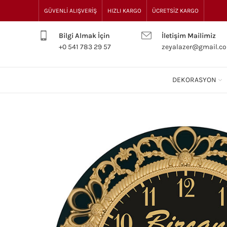
GÜVENLİ ALIŞVERİŞ
HIZLI KARGO
ÜCRETSİZ KARGO
Bilgi Almak İçin
İletişim Mailimiz
+0 541 783 29 57
zeyalazer@gmail.c
DEKORASYON