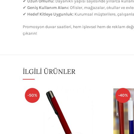
✔
Uzun Ömürlü:
Dayanıklı yapısı sayesinde yıllarca kullanıl
✔
Geniş Kullanım Alanı:
Ofisler, mağazalar, okullar ve evler
✔
Hedef Kitleye Uygunluk:
Kurumsal müşterilere, çalışanlar
Promosyon duvar saatleri, hem işlevsel hem de reklam değ
çıkarın!
İLGILI ÜRÜNLER
-50%
-40%