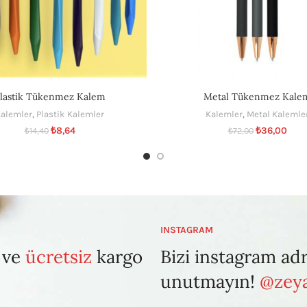
lastik Tükenmez Kalem
Metal Tükenmez Kale
alemler
,
Plastik Kalemler
Kalemler
,
Metal Kalemle
₺
8,64
₺
36,00
₺
14,40
₺
72,00
INSTAGRAM
 ve
ücretsiz
kargo
Bizi instagram ad
unutmayın!
@zeya