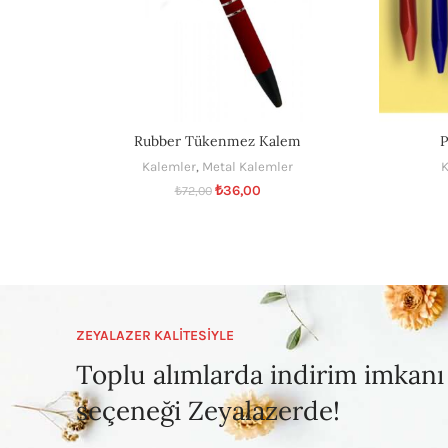
Rubber Tükenmez Kalem
P
Kalemler
,
Metal Kalemler
K
₺
36,00
₺
72,00
ZEYALAZER KALİTESİYLE
Toplu alımlarda indirim imkanı
seçeneği Zeyalazerde!