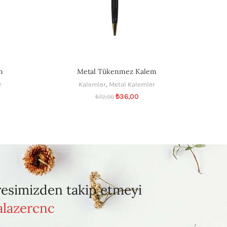
m
Metal Tükenmez Kalem
r
Kalemler
,
Metal Kalemler
₺
36,00
₺
72,00
resimizden takip etmeyi
lazercnc