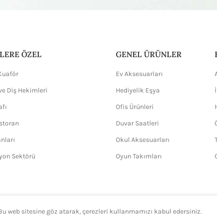
LERE ÖZEL
GENEL ÜRÜNLER
Kuaför
Ev Aksesuarları
ve Diş Hekimleri
Hediyelik Eşya
afı
Ofis Ürünleri
storan
Duvar Saatleri
anları
Okul Aksesuarları
yon Sektörü
Oyun Takımları
 Bu web sitesine göz atarak, çerezleri kullanmamızı kabul edersiniz.