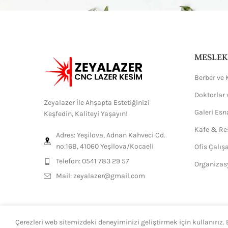
MESLEK
Berber ve 
Doktorlar 
Zeyalazer İle Ahşapta Estetiğinizi
Galeri Esn
Keşfedin, Kaliteyi Yaşayın!
Kafe & Re
Adres: Yeşilova, Adnan Kahveci Cd.
no:16B, 41060 Yeşilova/Kocaeli
Ofis Çalış
Telefon: 0541 783 29 57
Organizas
Mail:
zeyalazer@gmail.com
Çerezleri web sitemizdeki deneyiminizi geliştirmek için kullanırız.
2024 Tasarım ve Dizayn
H.Ali.K
Tüm hakları saklıdır.