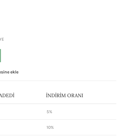
YE
tesine ekle
ADEDI
İNDIRIM ORANI
5%
10%