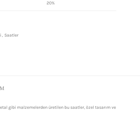
20%
i
,
Saatler
IM
metal gibi malzemelerden üretilen bu saatler, özel tasarım ve