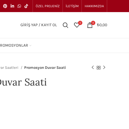
ÖZEL PROJENIZ
İLETIŞIM
HAKKIMIZDA
0
0
GIRIŞ YAP / KAYIT OL
₺
0,00
PROMOSYONLAR
ar Saatleri
Promosyon Duvar Saati
uvar Saati