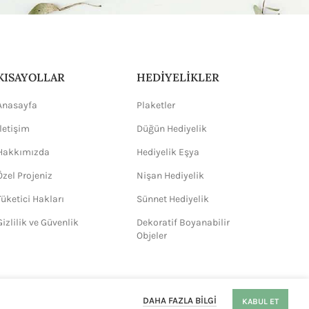
KISAYOLLAR
HEDİYELİKLER
Anasayfa
Plaketler
İletişim
Düğün Hediyelik
Hakkımızda
Hediyelik Eşya
Özel Projeniz
Nişan Hediyelik
Tüketici Hakları
Sünnet Hediyelik
Gizlilik ve Güvenlik
Dekoratif Boyanabilir
Objeler
DAHA FAZLA BILGI
KABUL ET