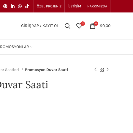
ÖZEL PROJENIZ
İLETIŞIM
HAKKIMIZDA
0
0
GIRIŞ YAP / KAYIT OL
₺
0,00
PROMOSYONLAR
ar Saatleri
Promosyon Duvar Saati
uvar Saati