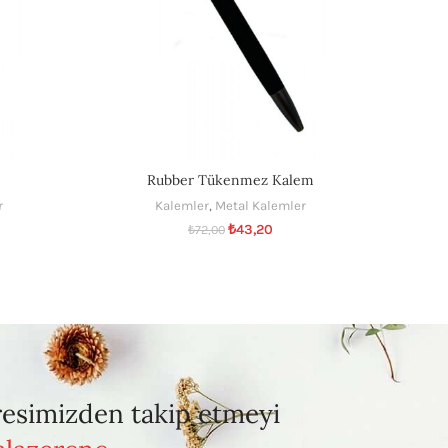
Rubber Tükenmez Kalem
r
Kalemler
,
Metal Kalemler
₺
43,20
₺
72,00
resimizden takip etmeyi