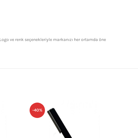
Logo ve renk seçenekleriyle markanızı her ortamda öne
-40%
-40%