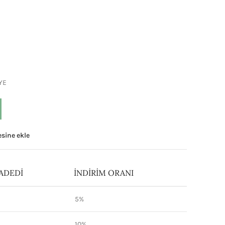
YE
tesine ekle
ADEDI
İNDIRIM ORANI
5%
10%