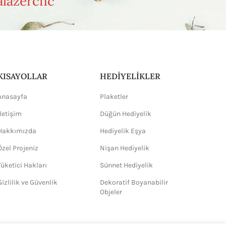
lazercnc
KISAYOLLAR
HEDİYELİKLER
Anasayfa
Plaketler
İletişim
Düğün Hediyelik
Hakkımızda
Hediyelik Eşya
Özel Projeniz
Nişan Hediyelik
Tüketici Hakları
Sünnet Hediyelik
Gizlilik ve Güvenlik
Dekoratif Boyanabilir
Objeler