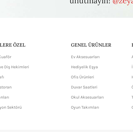
unutmayın!
@zeya
LERE ÖZEL
GENEL ÜRÜNLER
Kuaför
Ev Aksesuarları
ve Diş Hekimleri
Hediyelik Eşya
afı
Ofis Ürünleri
storan
Duvar Saatleri
anları
Okul Aksesuarları
yon Sektörü
Oyun Takımları