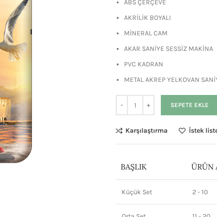
ABS ÇERÇEVE
AKRİLİK BOYALI
MİNERAL CAM
AKAR SANİYE SESSİZ MAKİNA
PVC KADRAN
METAL AKREP YELKOVAN SANİ
SEPETE EKLE
Karşılaştırma
İstek lis
BAŞLIK
ÜRÜN 
Küçük Set
2 - 10
Orta Set
11 - 20