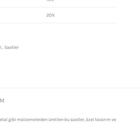
20%
i
,
Saatler
IM
metal gibi malzemelerden üretilen bu saatler, özel tasarım ve