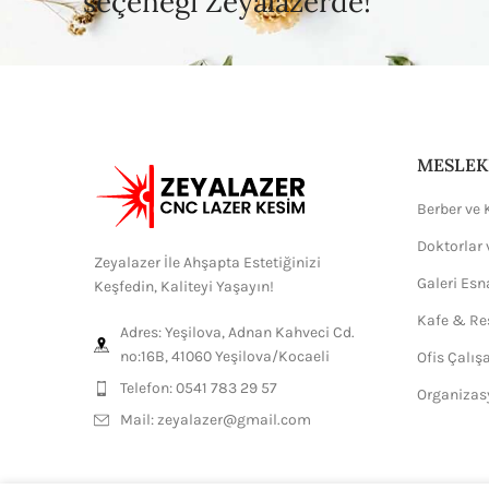
seçeneği Zeyalazerde!
MESLEK
Berber ve 
Doktorlar 
Zeyalazer İle Ahşapta Estetiğinizi
Galeri Esn
Keşfedin, Kaliteyi Yaşayın!
Kafe & Re
Adres: Yeşilova, Adnan Kahveci Cd.
no:16B, 41060 Yeşilova/Kocaeli
Ofis Çalış
Telefon: 0541 783 29 57
Organizas
Mail:
zeyalazer@gmail.com