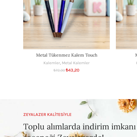
Metal Tükenmez Kalem Touch
Kalemler
,
Metal Kalemler
₺
43,20
₺
72,00
ZEYALAZER KALİTESİYLE
Toplu alımlarda indirim imkanı