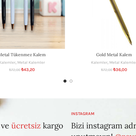
Metal Tükenmez Kalem
Gold Metal Kalem
Kalemler
,
Metal Kalemler
Kalemler
,
Metal Kalemle
₺
43,20
₺
36,00
₺
72,00
₺
72,00
INSTAGRAM
 ve
ücretsiz
kargo
Bizi instagram ad