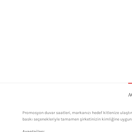
A
Promosyon duvar saatleri, markanızı hedef kitlenize ulaştırm
baskı seçenekleriyle tamamen şirketinizin kimliğine uygun ha
Avantajları: