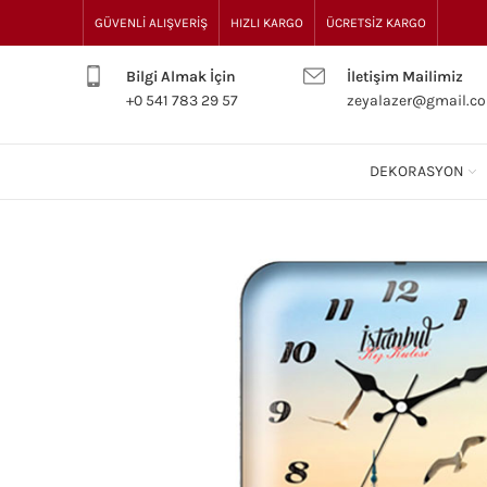
GÜVENLİ ALIŞVERİŞ
HIZLI KARGO
ÜCRETSİZ KARGO
Bilgi Almak İçin
İletişim Mailimiz
+0 541 783 29 57
zeyalazer@gmail.c
DEKORASYON