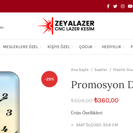
om
MESLEKLERE ÖZEL
KIŞIYE ÖZEL
ÇOCUK
HEDIYELIK
Ana Sayfa
Saatler
Plastik Duv
-29%
Promosyon D
₺
360,00
₺
504,00
Ürün Özellikleri
SAAT ÖLÇÜSÜ: 33.8 CM