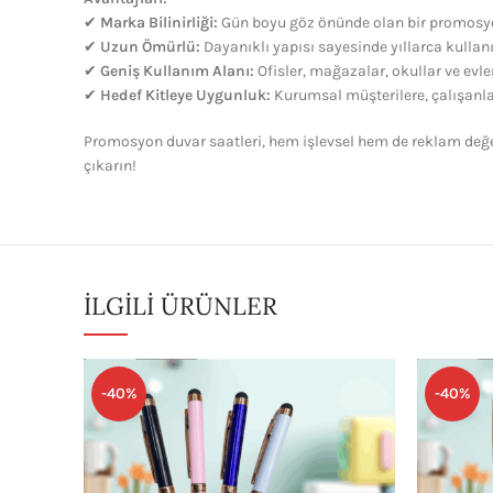
✔
Marka Bilinirliği:
Gün boyu göz önünde olan bir promosy
✔
Uzun Ömürlü:
Dayanıklı yapısı sayesinde yıllarca kullanıl
✔
Geniş Kullanım Alanı:
Ofisler, mağazalar, okullar ve evler
✔
Hedef Kitleye Uygunluk:
Kurumsal müşterilere, çalışanlar
Promosyon duvar saatleri, hem işlevsel hem de reklam değ
çıkarın!
İLGILI ÜRÜNLER
-40%
-40%