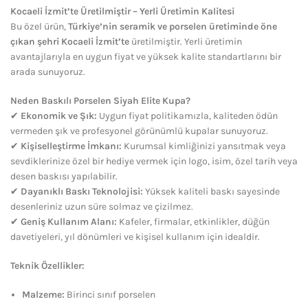
Kocaeli İzmit’te Üretilmiştir – Yerli Üretimin Kalitesi
Bu özel ürün,
Türkiye’nin seramik ve porselen üretiminde öne
çıkan şehri Kocaeli İzmit’te
üretilmiştir. Yerli üretimin
avantajlarıyla en uygun fiyat ve yüksek kalite standartlarını bir
arada sunuyoruz.
Neden Baskılı Porselen Siyah Elite Kupa?
✔
Ekonomik ve Şık:
Uygun fiyat politikamızla, kaliteden ödün
vermeden şık ve profesyonel görünümlü kupalar sunuyoruz.
✔
Kişiselleştirme İmkanı:
Kurumsal kimliğinizi yansıtmak veya
sevdiklerinize özel bir hediye vermek için logo, isim, özel tarih veya
desen baskısı yapılabilir.
✔
Dayanıklı Baskı Teknolojisi:
Yüksek kaliteli baskı sayesinde
desenleriniz uzun süre solmaz ve çizilmez.
✔
Geniş Kullanım Alanı:
Kafeler, firmalar, etkinlikler, düğün
davetiyeleri, yıl dönümleri ve kişisel kullanım için idealdir.
Teknik Özellikler:
Malzeme:
Birinci sınıf porselen