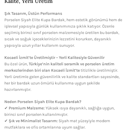
Kalite, Yerli Üretim
Şık Tasarım, Üstün Performans
Porselen Siyah Elite Kupa Bardak, hem estetik görünümü hem de
işlevsel yapısıyla günlük kullanımınıza şıklık katıyor. Özenle
seçilmiş birinci sınıf porselen malzemesiyle üretilen bu bardak,
sıcak ve soğuk içeceklerinizin lezzetini korurken, dayanıklı
yapısıyla uzun yıllar kullanım sunuyor.
Kocaeli İzmit’te Üretilmiştir – Yerli Kalitesiyle Güvenilir
Bu özel ürün,
Türkiye’nin kaliteli seramik ve porselen üretim
merkezlerinden biri olan Kocaeli İzmit’te
titizlikle üretilmiştir.
Yerli üretimle gelen güvenilirlik ve kalite standartları sayesinde,
her bir bardak uzun ömürlü kullanıma uygun şekilde
hazırlanmıştır.
Neden Porselen Siyah Elite Kupa Bardak?
✔
Premium Malzeme:
Yüksek ısıya dayanıklı, sağlığa uygun,
birinci sınıf porselen kullanılmıştır.
✔
Şık ve Minimalist Tasarım:
Siyah mat yüzeyiyle modern
mutfaklara ve ofis ortamlarına uyum sağlar.