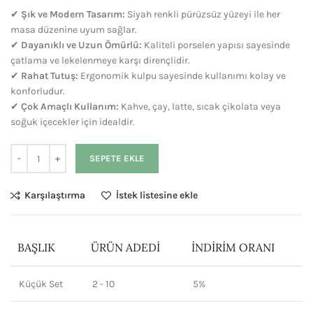
✔
Şık ve Modern Tasarım:
Siyah renkli pürüzsüz yüzeyi ile her
masa düzenine uyum sağlar.
✔
Dayanıklı ve Uzun Ömürlü:
Kaliteli porselen yapısı sayesinde
çatlama ve lekelenmeye karşı dirençlidir.
✔
Rahat Tutuş:
Ergonomik kulpu sayesinde kullanımı kolay ve
konforludur.
✔
Çok Amaçlı Kullanım:
Kahve, çay, latte, sıcak çikolata veya
soğuk içecekler için idealdir.
SEPETE EKLE
Karşılaştırma
İstek listesine ekle
BAŞLIK
ÜRÜN ADEDI
İNDIRIM ORANI
Küçük Set
2 - 10
5%