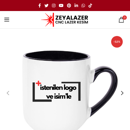
0
-52%