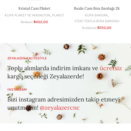
Kristal Cam Plaket
Buzlu Cam Bira Bardağı 2li
KUPA PLAKET VE MADALYON
,
PLAKET
KUPA BARDAK
,
VİSKİ TEKİLA BİRA BARDAGI
₺
432,00
₺
648,00
₺
720,00
₺
1.080,00
ZEYALAZER KALİTESİYLE
Toplu alımlarda indirim imkanı ve
ücretsiz
kargo seçeneği Zeyalazerde!
INSTAGRAM
Bizi instagram adresimizden takip etmeyi
unutmayın!
@zeyalazercnc