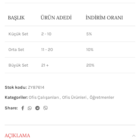
BAŞLIK
ÜRÜN ADEDI
İNDIRIM ORANI
Küçük Set
2 - 10
5%
Orta Set
11 - 20
10%
Büyük Set
21 +
20%
Stok kodu:
ZY87614
Kategoriler:
Ofis Çalışanları
,
Ofis Ürünleri
,
Öğretmenler
Share:
AÇIKLAMA