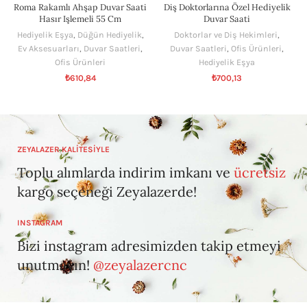
Roma Rakamlı Ahşap Duvar Saati
Diş Doktorlarına Özel Hediyelik
Hasır Işlemeli 55 Cm
Duvar Saati
Hediyelik Eşya
,
Düğün Hediyelik
,
Doktorlar ve Diş Hekimleri
,
Ev Aksesuarları
,
Duvar Saatleri
,
Duvar Saatleri
,
Ofis Ürünleri
,
Ofis Ürünleri
Hediyelik Eşya
₺
610,84
₺
700,13
ZEYALAZER KALİTESİYLE
Toplu alımlarda indirim imkanı ve
ücretsiz
kargo seçeneği Zeyalazerde!
INSTAGRAM
Bizi instagram adresimizden takip etmeyi
unutmayın!
@zeyalazercnc