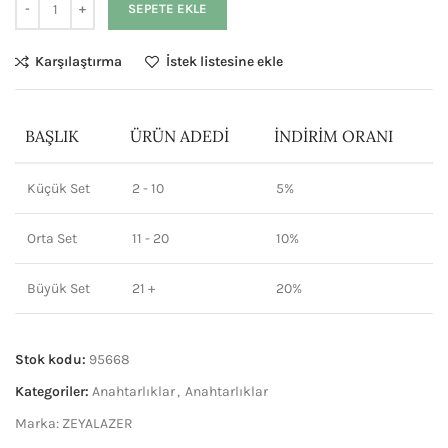
SEPETE EKLE
Karşılaştırma
İstek listesine ekle
BAŞLIK
ÜRÜN ADEDI
İNDIRIM ORANI
Küçük Set
2 - 10
5%
Orta Set
11 - 20
10%
Büyük Set
21 +
20%
Stok kodu:
95668
Kategoriler:
Anahtarlıklar
,
Anahtarlıklar
Marka:
ZEYALAZER