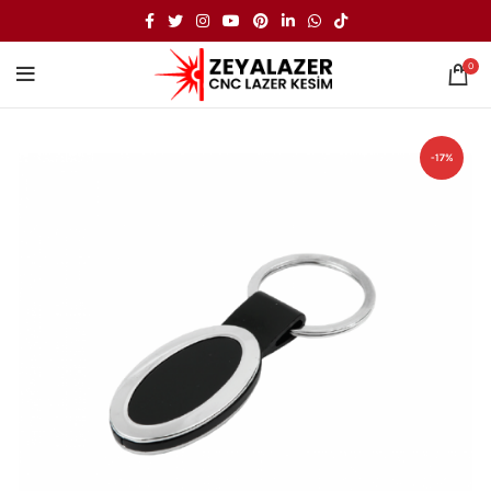
0
-17%