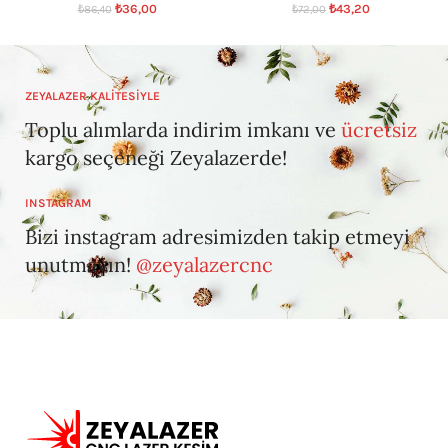
₺
36,00
₺
43,20
₺
86,40
₺
72,00
ZEYALAZER KALİTESİYLE
Toplu alımlarda indirim imkanı ve
ücretsiz
kargo seçeneği Zeyalazerde!
INSTAGRAM
Bizi instagram adresimizden takip etmeyi
unutmayın!
@zeyalazercnc