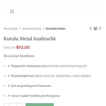
Büyütmek için tıklayın
Ana Sayfa
Anahtarlıklar
Anahtarlıklar
Kutulu Metal Anahtarlık
₺
72,00
₺
86,40
Öne Çıkan Özellikler:
✔
Dayanıklı malzeme
(paslanmaz çelik/alüminyum)
✔
Kişiselleştirme
(lazer kazıma, kabartma, renkli baskı)
✔
Şık ve profesyonel tasarım
✔
Uzun vadeli marka promosyonu