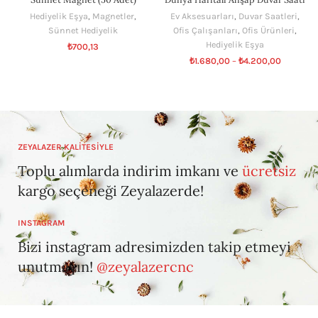
Hediyelik Eşya
,
Magnetler
,
Ev Aksesuarları
,
Duvar Saatleri
,
Sünnet Hediyelik
Ofis Çalışanları
,
Ofis Ürünleri
,
Hediyelik Eşya
₺
700,13
₺
1.680,00
–
₺
4.200,00
ZEYALAZER KALİTESİYLE
Toplu alımlarda indirim imkanı ve
ücretsiz
kargo seçeneği Zeyalazerde!
INSTAGRAM
Bizi instagram adresimizden takip etmeyi
unutmayın!
@zeyalazercnc