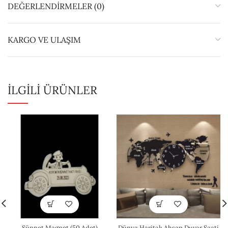
DEĞERLENDIRMELER (0)
KARGO VE ULAŞIM
İLGILI ÜRÜNLER
Sünnet Magnet (50 Adet)
Dünya Haritalı Ahşap Duvar Saati