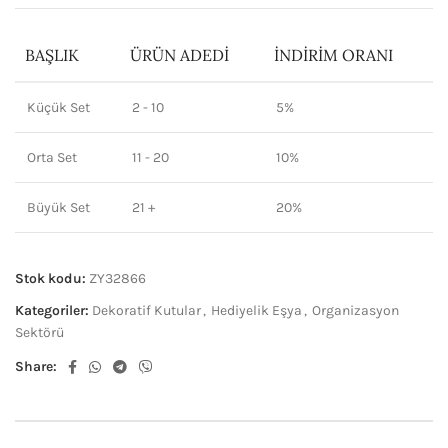
BAŞLIK
ÜRÜN ADEDI
İNDIRIM ORANI
Küçük Set
2 - 10
5%
Orta Set
11 - 20
10%
Büyük Set
21 +
20%
Stok kodu:
ZY32866
Kategoriler:
Dekoratif Kutular
,
Hediyelik Eşya
,
Organizasyon
Sektörü
Share: