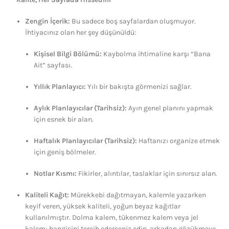
Zengin İçerik:
Bu sadece boş sayfalardan oluşmuyor.
İhtiyacınız olan her şey düşünüldü:
Kişisel Bilgi Bölümü:
Kaybolma ihtimaline karşı “Bana
Ait” sayfası.
Yıllık Planlayıcı:
Yılı bir bakışta görmenizi sağlar.
Aylık Planlayıcılar (Tarihsiz):
Ayın genel planını yapmak
için esnek bir alan.
Haftalık Planlayıcılar (Tarihsiz):
Haftanızı organize etmek
için geniş bölmeler.
Notlar Kısmı:
Fikirler, alıntılar, taslaklar için sınırsız alan.
Kaliteli Kağıt:
Mürekkebi dağıtmayan, kalemle yazarken
keyif veren, yüksek kaliteli, yoğun beyaz kağıtlar
kullanılmıştır. Dolma kalem, tükenmez kalem veya jel
kalem; hangisini tercih ederseniz edin, arkadan gözükmeye