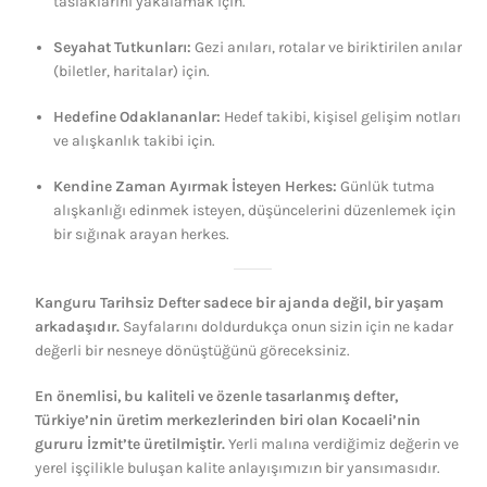
taslaklarını yakalamak için.
Seyahat Tutkunları:
Gezi anıları, rotalar ve biriktirilen anılar
(biletler, haritalar) için.
Hedefine Odaklananlar:
Hedef takibi, kişisel gelişim notları
ve alışkanlık takibi için.
Kendine Zaman Ayırmak İsteyen Herkes:
Günlük tutma
alışkanlığı edinmek isteyen, düşüncelerini düzenlemek için
bir sığınak arayan herkes.
Kanguru Tarihsiz Defter sadece bir ajanda değil, bir yaşam
arkadaşıdır.
Sayfalarını doldurdukça onun sizin için ne kadar
değerli bir nesneye dönüştüğünü göreceksiniz.
En önemlisi, bu kaliteli ve özenle tasarlanmış defter,
Türkiye’nin üretim merkezlerinden biri olan Kocaeli’nin
gururu İzmit’te üretilmiştir.
Yerli malına verdiğimiz değerin ve
yerel işçilikle buluşan kalite anlayışımızın bir yansımasıdır.