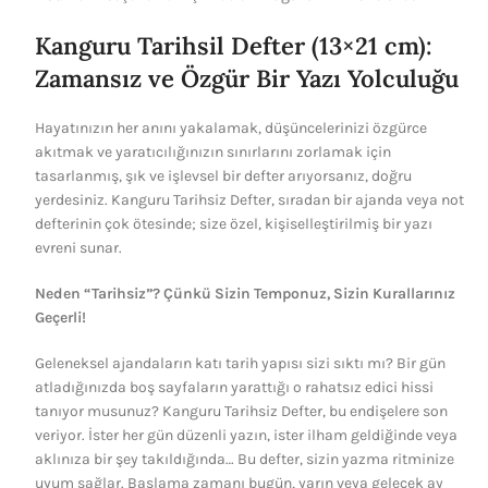
Kanguru Tarihsil Defter (13×21 cm):
Zamansız ve Özgür Bir Yazı Yolculuğu
Hayatınızın her anını yakalamak, düşüncelerinizi özgürce
akıtmak ve yaratıcılığınızın sınırlarını zorlamak için
tasarlanmış, şık ve işlevsel bir defter arıyorsanız, doğru
yerdesiniz. Kanguru Tarihsiz Defter, sıradan bir ajanda veya not
defterinin çok ötesinde; size özel, kişiselleştirilmiş bir yazı
evreni sunar.
Neden “Tarihsiz”? Çünkü Sizin Temponuz, Sizin Kurallarınız
Geçerli!
Geleneksel ajandaların katı tarih yapısı sizi sıktı mı? Bir gün
atladığınızda boş sayfaların yarattığı o rahatsız edici hissi
tanıyor musunuz? Kanguru Tarihsiz Defter, bu endişelere son
veriyor. İster her gün düzenli yazın, ister ilham geldiğinde veya
aklınıza bir şey takıldığında… Bu defter, sizin yazma ritminize
uyum sağlar. Başlama zamanı bugün, yarın veya gelecek ay