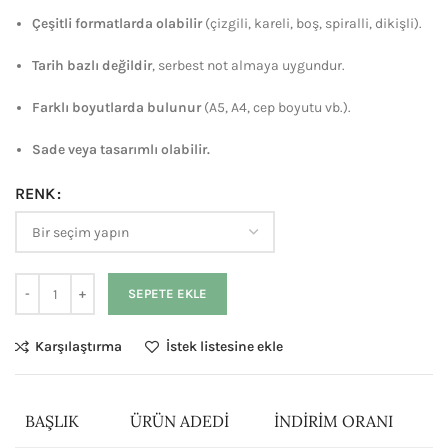
Çeşitli formatlarda olabilir
(çizgili, kareli, boş, spiralli, dikişli).
Tarih bazlı değildir
, serbest not almaya uygundur.
Farklı boyutlarda bulunur
(A5, A4, cep boyutu vb.).
Sade veya tasarımlı olabilir.
RENK
SEPETE EKLE
Karşılaştırma
İstek listesine ekle
BAŞLIK
ÜRÜN ADEDI
İNDIRIM ORANI