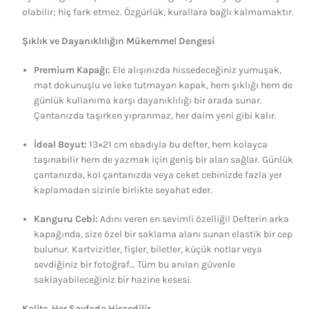
olabilir; hiç fark etmez. Özgürlük, kurallara bağlı kalmamaktır.
Şıklık ve Dayanıklılığın Mükemmel Dengesi
Premium Kapağı:
Ele alışınızda hissedeceğiniz yumuşak,
mat dokunuşlu ve leke tutmayan kapak, hem şıklığı hem de
günlük kullanıma karşı dayanıklılığı bir arada sunar.
Çantanızda taşırken yıpranmaz, her daim yeni gibi kalır.
İdeal Boyut:
13×21 cm ebadıyla bu defter, hem kolayca
taşınabilir hem de yazmak için geniş bir alan sağlar. Günlük
çantanızda, kol çantanızda veya ceket cebinizde fazla yer
kaplamadan sizinle birlikte seyahat eder.
Kanguru Cebi:
Adını veren en sevimli özelliği! Defterin arka
kapağında, size özel bir saklama alanı sunan elastik bir cep
bulunur. Kartvizitler, fişler, biletler, küçük notlar veya
sevdiğiniz bir fotoğraf… Tüm bu anıları güvenle
saklayabileceğiniz bir hazine kesesi.
Kalite, Her Sayfada Hissedilir