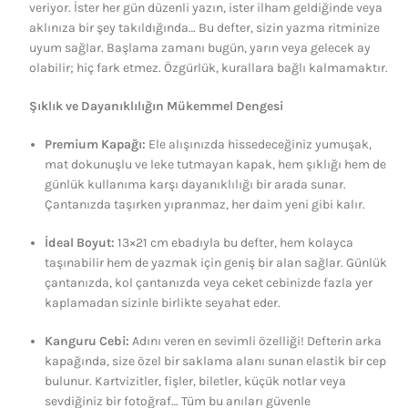
veriyor. İster her gün düzenli yazın, ister ilham geldiğinde veya
aklınıza bir şey takıldığında… Bu defter, sizin yazma ritminize
uyum sağlar. Başlama zamanı bugün, yarın veya gelecek ay
olabilir; hiç fark etmez. Özgürlük, kurallara bağlı kalmamaktır.
Şıklık ve Dayanıklılığın Mükemmel Dengesi
Premium Kapağı:
Ele alışınızda hissedeceğiniz yumuşak,
mat dokunuşlu ve leke tutmayan kapak, hem şıklığı hem de
günlük kullanıma karşı dayanıklılığı bir arada sunar.
Çantanızda taşırken yıpranmaz, her daim yeni gibi kalır.
İdeal Boyut:
13×21 cm ebadıyla bu defter, hem kolayca
taşınabilir hem de yazmak için geniş bir alan sağlar. Günlük
çantanızda, kol çantanızda veya ceket cebinizde fazla yer
kaplamadan sizinle birlikte seyahat eder.
Kanguru Cebi:
Adını veren en sevimli özelliği! Defterin arka
kapağında, size özel bir saklama alanı sunan elastik bir cep
bulunur. Kartvizitler, fişler, biletler, küçük notlar veya
sevdiğiniz bir fotoğraf… Tüm bu anıları güvenle