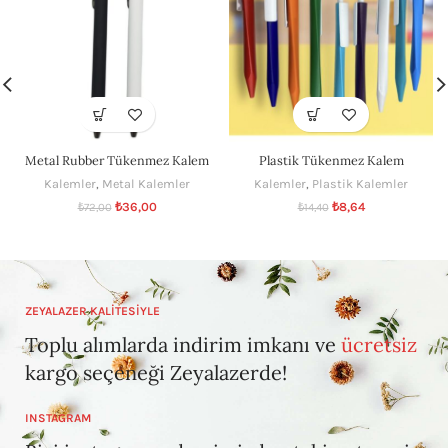
Metal Rubber Tükenmez Kalem
Plastik Tükenmez Kalem
Kalemler
,
Metal Kalemler
Kalemler
,
Plastik Kalemler
₺
36,00
₺
8,64
₺
72,00
₺
14,40
ZEYALAZER KALİTESİYLE
Toplu alımlarda indirim imkanı ve
ücretsiz
kargo seçeneği Zeyalazerde!
INSTAGRAM