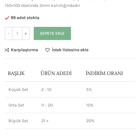
150×100 ebatında 3mm kalınlığındadır
99 adet stokta
SEPETE EKLE
Karşılaştırma
İstek listesine ekle
BAŞLIK
ÜRÜN ADEDI
İNDIRIM ORANI
Küçük Set
2 - 10
5%
Orta Set
11 - 20
10%
Büyük Set
21 +
20%