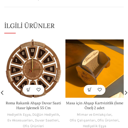
İLGILI ÜRÜNLER
Roma Rakamlı Ahşap Duvar Saati
Masa için Ahşap Kartvizitlik (İsme
Hasır Işlemeli 55 Cm
Özel) 2 adet
Hediyelik Eşya
,
Düğün Hediyelik
,
Mimar ve Emlakçılar
,
Ev Aksesuarları
,
Duvar Saatleri
,
Ofis Çalışanları
,
Ofis Ürünleri
,
Ofis Ürünleri
Hediyelik Eşya