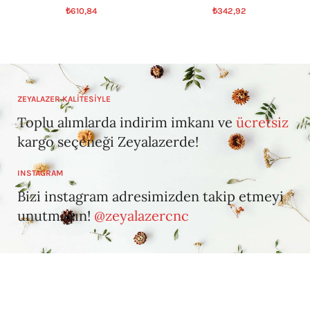
₺
610,84
₺
342,92
ZEYALAZER KALİTESİYLE
Toplu alımlarda indirim imkanı ve
ücretsiz
kargo seçeneği Zeyalazerde!
INSTAGRAM
Bizi instagram adresimizden takip etmeyi
unutmayın!
@zeyalazercnc