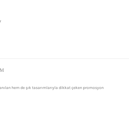
r
IM
llanılan hem de şık tasarımlarıyla dikkat çeken promosyon