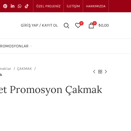
ÖZEL PROJENIZ
İLETIŞIM
HAKKIMIZDA
0
0
GIRIŞ YAP / KAYIT OL
₺
0,00
PROMOSYONLAR
maklar
ÇAKMAK
ak
ket Promosyon Çakmak