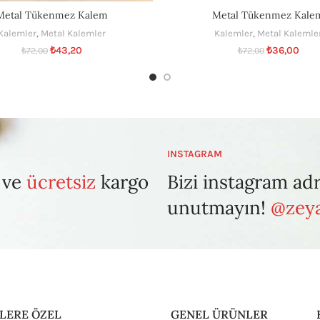
Metal Tükenmez Kalem
Metal Tükenmez Kale
Kalemler
,
Metal Kalemler
Kalemler
,
Metal Kalemle
₺
43,20
₺
36,00
₺
72,00
₺
72,00
INSTAGRAM
 ve
ücretsiz
kargo
Bizi instagram ad
unutmayın!
@zeya
LERE ÖZEL
GENEL ÜRÜNLER