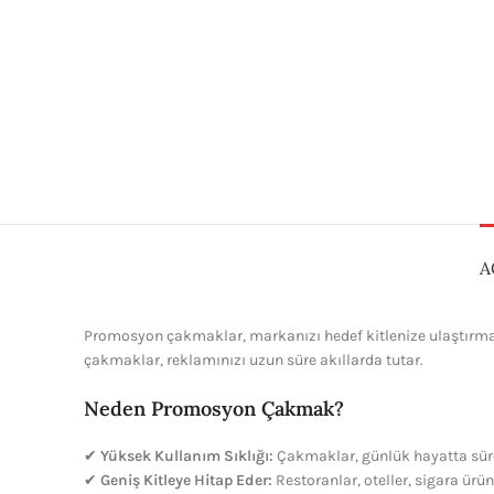
A
Promosyon çakmaklar, markanızı hedef kitlenize ulaştırmanı
çakmaklar, reklamınızı uzun süre akıllarda tutar.
Neden Promosyon Çakmak?
✔
Yüksek Kullanım Sıklığı:
Çakmaklar, günlük hayatta sürek
✔
Geniş Kitleye Hitap Eder:
Restoranlar, oteller, sigara ürünl