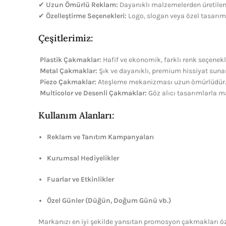
✔
Uzun Ömürlü Reklam:
Dayanıklı malzemelerden üretilen 
✔
Özelleştirme Seçenekleri:
Logo, slogan veya özel tasarımla
Çeşitlerimiz:
Plastik Çakmaklar:
Hafif ve ekonomik, farklı renk seçenekle
Metal Çakmaklar:
Şık ve dayanıklı, premium hissiyat sunar
Piezo Çakmaklar:
Ateşleme mekanizması uzun ömürlüdür
Multicolor ve Desenli Çakmaklar:
Göz alıcı tasarımlarla m
Kullanım Alanları:
Reklam ve Tanıtım Kampanyaları
Kurumsal Hediyelikler
Fuarlar ve Etkinlikler
Özel Günler (Düğün, Doğum Günü vb.)
Markanızı en iyi şekilde yansıtan promosyon çakmakları öze