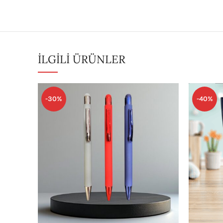
İLGILI ÜRÜNLER
-30%
-40%