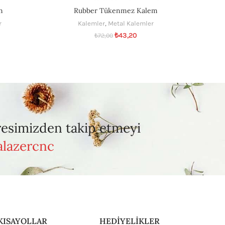
m
Rubber Tükenmez Kalem
r
Kalemler
,
Metal Kalemler
₺
43,20
₺
72,00
resimizden takip etmeyi
lazercnc
KISAYOLLAR
HEDİYELİKLER