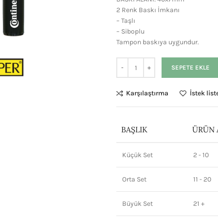
2 Renk Baskı İmkanı
– Taşlı
– Siboplu
Tampon baskıya uygundur.
SEPETE EKLE
Karşılaştırma
İstek lis
BAŞLIK
ÜRÜN 
Küçük Set
2 - 10
Orta Set
11 - 20
Büyük Set
21 +