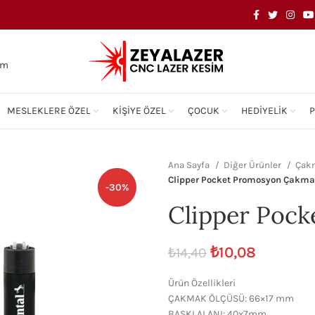
om
MESLEKLERE ÖZEL
KIŞIYE ÖZEL
ÇOCUK
HEDIYELIK
Ana Sayfa
Diğer Ürünler
Çak
Clipper Pocket Promosyon Çakm
-30%
Clipper Poc
₺
10,08
₺
14,40
Ürün Özellikleri
ÇAKMAK ÖLÇÜSÜ: 66×17 mm
BASKI ALANI: 40x7mm