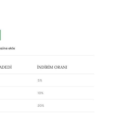
tesine ekle
ADEDI
İNDIRIM ORANI
5%
10%
20%