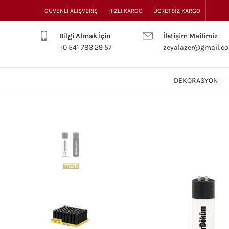
GÜVENLİ ALIŞVERİŞ
HIZLI KARGO
ÜCRETSİZ KARGO
Bilgi Almak İçin
İletişim Mailimiz
+0 541 783 29 57
zeyalazer@gmail.c
DEKORASYON