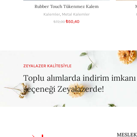
Rubber Touch Tükenmez Kalem
Kalemler
,
Metal Kalemler
₺
50,40
₺
72,00
ZEYALAZER KALİTESİYLE
Toplu alımlarda indirim imkanı
seçeneği Zeyalazerde!
MESLEK