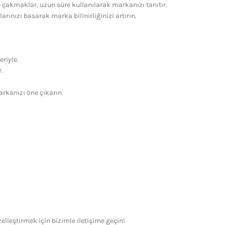
çakmaklar, uzun süre kullanılarak markanızı tanıtır.
rınızı basarak marka bilinirliğinizi artırın.
riyle.
.
.
arkanızı öne çıkarın.
lleştirmek için bizimle iletişime geçin!