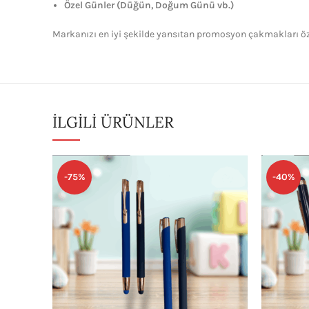
Özel Günler (Düğün, Doğum Günü vb.)
Markanızı en iyi şekilde yansıtan promosyon çakmakları öze
İLGILI ÜRÜNLER
-75%
-40%