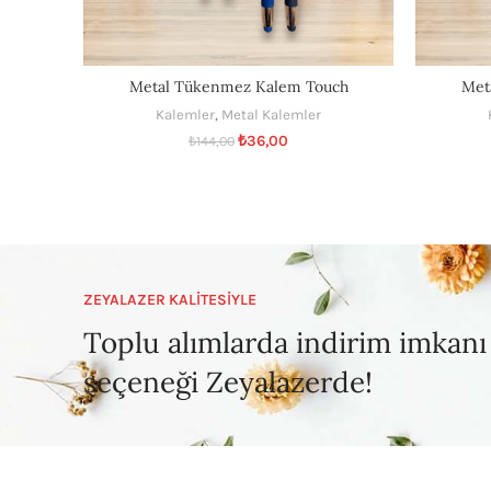
Metal Tükenmez Kalem Touch
Met
Kalemler
,
Metal Kalemler
₺
36,00
₺
144,00
ZEYALAZER KALİTESİYLE
Toplu alımlarda indirim imkanı
seçeneği Zeyalazerde!