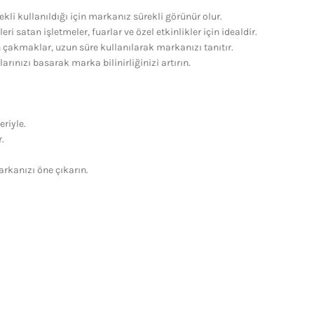
li kullanıldığı için markanız sürekli görünür olur.
eri satan işletmeler, fuarlar ve özel etkinlikler için idealdir.
çakmaklar, uzun süre kullanılarak markanızı tanıtır.
rınızı basarak marka bilinirliğinizi artırın.
riyle.
.
.
arkanızı öne çıkarın.