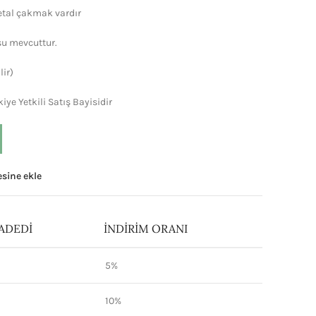
Metal çakmak vardır
su mevcuttur.
lir)
e Yetkili Satış Bayisidir
tesine ekle
ADEDI
İNDIRIM ORANI
5%
10%