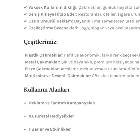
✔
Yüksek Kullanım Sıklığı:
Çakmaklar, günlük hayatta sürek
✔
Geniş Kitleye Hitap Eder:
Restoranlar, oteller, sigara ürünl
✔
Uzun Ömürlü Reklam:
Dayanıklı malzemelerden üretilen 
✔
Özelleştirme Seçenekleri:
Logo, slogan veya özel tasarımla
Çeşitlerimiz:
Plastik Çakmaklar:
Hafif ve ekonomik, farklı renk seçenekle
Metal Çakmaklar:
Şık ve dayanıklı, premium hissiyat sunar
Piezo Çakmaklar:
Ateşleme mekanizması uzun ömürlüdür
Multicolor ve Desenli Çakmaklar:
Göz alıcı tasarımlarla m
Kullanım Alanları:
Reklam ve Tanıtım Kampanyaları
Kurumsal Hediyelikler
Fuarlar ve Etkinlikler