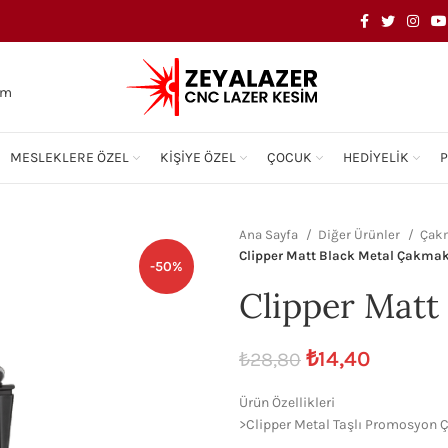
om
MESLEKLERE ÖZEL
KIŞIYE ÖZEL
ÇOCUK
HEDIYELIK
Ana Sayfa
Diğer Ürünler
Çak
Clipper Matt Black Metal Çakma
-50%
Clipper Matt
₺
14,40
₺
28,80
Ürün Özellikleri
>Clipper Metal Taşlı Promosyon