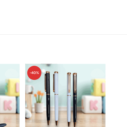
-40%
-50%