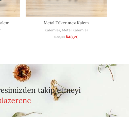
Kalem
Metal Tükenmez Kalem
Ba
r
Kalemler
,
Metal Kalemler
₺
43,20
₺
72,00
resimizden takip etmeyi
lazercnc