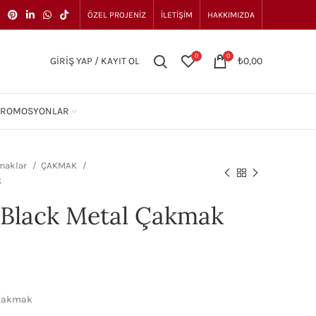
ÖZEL PROJENIZ
İLETIŞIM
HAKKIMIZDA
0
0
GIRIŞ YAP / KAYIT OL
₺
0,00
PROMOSYONLAR
maklar
ÇAKMAK
k
 Black Metal Çakmak
 Çakmak