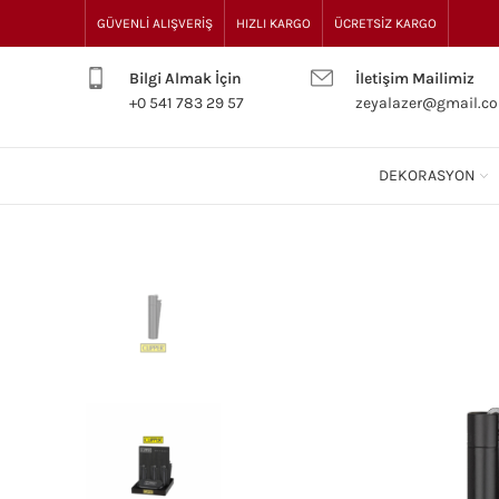
GÜVENLİ ALIŞVERİŞ
HIZLI KARGO
ÜCRETSİZ KARGO
Bilgi Almak İçin
İletişim Mailimiz
+0 541 783 29 57
zeyalazer@gmail.c
DEKORASYON