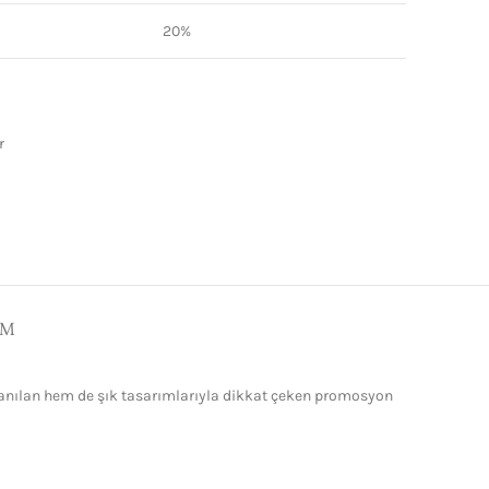
20%
r
IM
llanılan hem de şık tasarımlarıyla dikkat çeken promosyon