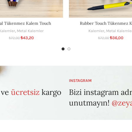
al Tükenmez Kalem Touch
Rubber Touch Tükenmez 
Kalemler
,
Metal Kalemler
Kalemler
,
Metal Kalemle
₺
43,20
₺
36,00
₺
72,00
₺
72,00
INSTAGRAM
 ve
ücretsiz
kargo
Bizi instagram ad
unutmayın!
@zeya