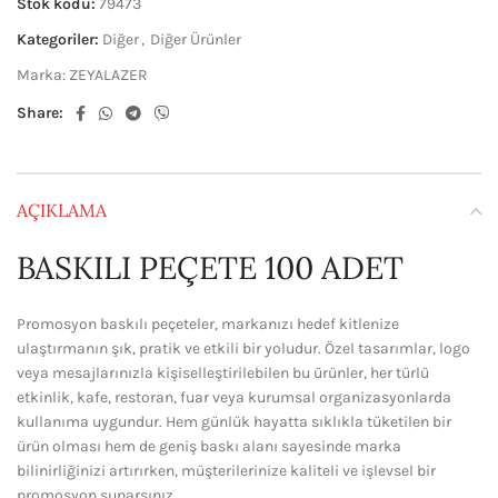
Stok kodu:
79473
Kategoriler:
Diğer
,
Diğer Ürünler
Marka:
ZEYALAZER
Share:
AÇIKLAMA
BASKILI PEÇETE 100 ADET
Promosyon baskılı peçeteler, markanızı hedef kitlenize
ulaştırmanın şık, pratik ve etkili bir yoludur. Özel tasarımlar, logo
veya mesajlarınızla kişiselleştirilebilen bu ürünler, her türlü
etkinlik, kafe, restoran, fuar veya kurumsal organizasyonlarda
kullanıma uygundur. Hem günlük hayatta sıklıkla tüketilen bir
ürün olması hem de geniş baskı alanı sayesinde marka
bilinirliğinizi artırırken, müşterilerinize kaliteli ve işlevsel bir
promosyon sunarsınız.