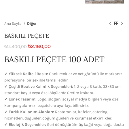
Ana Sayfa
Diğer
BASKILI PEÇETE
₺
2.160,00
₺
14.400,00
BASKILI PEÇETE 100 ADET
✔
Yüksek Kaliteli Baskı:
Canlı renkler ve net görüntü ile markanız
profesyonel bir şekilde temsil edilir.
✔
Çeşitli Ebat ve Kalınlık Seçenekleri:
1, 2 veya 3 katlı, 33×33 cm
standart boyut veya özel ölçülerde üretim imkanı.
✔
Esnek Tasarım:
Logo, slogan, sosyal medya bilgileri veya özel
kampanyalarınızı peçetelere uyarlayabilirsiniz.
✔
Farklı Kullanım Alanları:
Restoranlar, kafeler, catering
hizmetleri, düğünler, doğum günleri ve kurumsal etkinlikler.
✔
Ekolojik Seçenekler:
Geri dönüştürülmüş kağıt veya doğa dostu