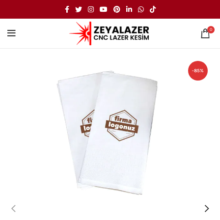
0
-85%