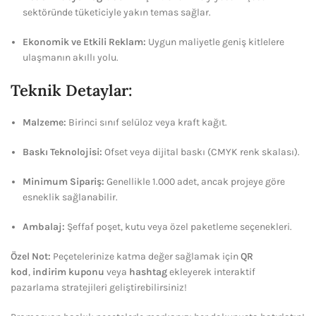
sektöründe tüketiciyle yakın temas sağlar.
Ekonomik ve Etkili Reklam:
Uygun maliyetle geniş kitlelere
ulaşmanın akıllı yolu.
Teknik Detaylar:
Malzeme:
Birinci sınıf selüloz veya kraft kağıt.
Baskı Teknolojisi:
Ofset veya dijital baskı (CMYK renk skalası).
Minimum Sipariş:
Genellikle 1.000 adet, ancak projeye göre
esneklik sağlanabilir.
Ambalaj:
Şeffaf poşet, kutu veya özel paketleme seçenekleri.
Özel Not:
Peçetelerinize katma değer sağlamak için
QR
kod
,
indirim kuponu
veya
hashtag
ekleyerek interaktif
pazarlama stratejileri geliştirebilirsiniz!