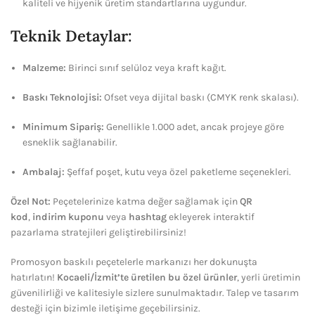
kaliteli ve hijyenik üretim standartlarına uygundur.
Teknik Detaylar:
Malzeme:
Birinci sınıf selüloz veya kraft kağıt.
Baskı Teknolojisi:
Ofset veya dijital baskı (CMYK renk skalası).
Minimum Sipariş:
Genellikle 1.000 adet, ancak projeye göre
esneklik sağlanabilir.
Ambalaj:
Şeffaf poşet, kutu veya özel paketleme seçenekleri.
Özel Not:
Peçetelerinize katma değer sağlamak için
QR
kod
,
indirim kuponu
veya
hashtag
ekleyerek interaktif
pazarlama stratejileri geliştirebilirsiniz!
Promosyon baskılı peçetelerle markanızı her dokunuşta
hatırlatın!
Kocaeli/İzmit’te üretilen bu özel ürünler
, yerli üretimin
güvenilirliği ve kalitesiyle sizlere sunulmaktadır. Talep ve tasarım
desteği için bizimle iletişime geçebilirsiniz.