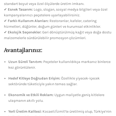
standart boyut veya özel ölçülerde üretim imkanı.
✔
Esnek Tasarım:
Logo, slogan, sosyal medya bilgileri veya özel
kampanyalarınızı peçetelere uyarlayabilirsiniz.
✔
Farklı Kullanım Alanları:
Restoranlar, kafeler, catering
hizmetleri, düğünler, doğum günleri ve kurumsal etkinlikler.
✔
Ekolojik Seçenekler:
Geri dönüştürülmüş kağıt veya doğa dostu
malzemelerle sürdürülebilir promosyon çözümleri.
Avantajlarınız:
Uzun Süreli Tanıtım:
Peçeteler kullanıldıkça markanız binlerce
kez görüntülenir.
Hedef Kitleye Doğrudan Erişim:
Özellikle yiyecek-içecek
sektöründe tüketiciyle yakın temas sağlar.
Ekonomik ve Etkili Reklam:
Uygun maliyetle geniş kitlelere
ulaşmanın akıllı yolu.
Yerli Üretim Kalitesi:
Kocaeli/İzmit’te üretilmiş olup, Türkiye’nin