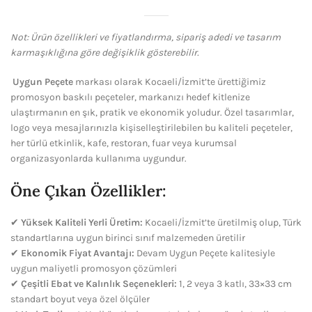
Not: Ürün özellikleri ve fiyatlandırma, sipariş adedi ve tasarım
karmaşıklığına göre değişiklik gösterebilir.
Uygun Peçete
markası olarak Kocaeli/İzmit’te ürettiğimiz
promosyon baskılı peçeteler, markanızı hedef kitlenize
ulaştırmanın en şık, pratik ve ekonomik yoludur. Özel tasarımlar,
logo veya mesajlarınızla kişiselleştirilebilen bu kaliteli peçeteler,
her türlü etkinlik, kafe, restoran, fuar veya kurumsal
organizasyonlarda kullanıma uygundur.
Öne Çıkan Özellikler:
✔
Yüksek Kaliteli Yerli Üretim:
Kocaeli/İzmit’te üretilmiş olup, Türk
standartlarına uygun birinci sınıf malzemeden üretilir
✔
Ekonomik Fiyat Avantajı:
Devam Uygun Peçete kalitesiyle
uygun maliyetli promosyon çözümleri
✔
Çeşitli Ebat ve Kalınlık Seçenekleri:
1, 2 veya 3 katlı, 33×33 cm
standart boyut veya özel ölçüler