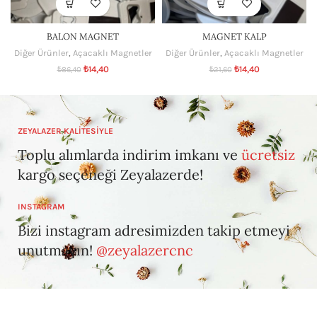
BALON MAGNET
MAGNET KALP
Diğer Ürünler
,
Açacaklı Magnetler
Diğer Ürünler
,
Açacaklı Magnetler
₺
14,40
₺
14,40
₺
86,40
₺
21,60
ZEYALAZER KALİTESİYLE
Toplu alımlarda indirim imkanı ve
ücretsiz
kargo seçeneği Zeyalazerde!
INSTAGRAM
Bizi instagram adresimizden takip etmeyi
unutmayın!
@zeyalazercnc