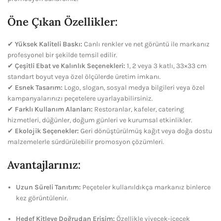
Öne Çıkan Özellikler:
✔
Yüksek Kaliteli Baskı:
Canlı renkler ve net görüntü ile markanız
profesyonel bir şekilde temsil edilir.
✔
Çeşitli Ebat ve Kalınlık Seçenekleri:
1, 2 veya 3 katlı, 33×33 cm
standart boyut veya özel ölçülerde üretim imkanı.
✔
Esnek Tasarım:
Logo, slogan, sosyal medya bilgileri veya özel
kampanyalarınızı peçetelere uyarlayabilirsiniz.
✔
Farklı Kullanım Alanları:
Restoranlar, kafeler, catering
hizmetleri, düğünler, doğum günleri ve kurumsal etkinlikler.
✔
Ekolojik Seçenekler:
Geri dönüştürülmüş kağıt veya doğa dostu
malzemelerle sürdürülebilir promosyon çözümleri.
Avantajlarınız:
Uzun Süreli Tanıtım:
Peçeteler kullanıldıkça markanız binlerce
kez görüntülenir.
Hedef Kitleye Doğrudan Erişim:
Özellikle yiyecek-içecek