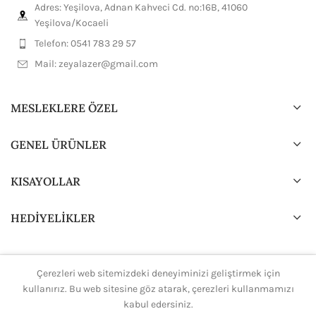
Adres: Yeşilova, Adnan Kahveci Cd. no:16B, 41060
Yeşilova/Kocaeli
Telefon: 0541 783 29 57
Mail:
zeyalazer@gmail.com
MESLEKLERE ÖZEL
GENEL ÜRÜNLER
KISAYOLLAR
HEDİYELİKLER
Çerezleri web sitemizdeki deneyiminizi geliştirmek için
2024 Tasarım ve Dizayn
H.Ali.K
Tüm hakları saklıdır.
kullanırız. Bu web sitesine göz atarak, çerezleri kullanmamızı
kabul edersiniz.