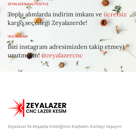
ZEYALAZER KALİTESİYLE
Toplu alımlarda indirim imkanı ve
ücretsiz
kargo seçeneği Zeyalazerde!
INSTAGRAM
Bizi instagram adresimizden takip etmeyi
unutmayın!
@zeyalazercnc
Zeyalazer İle Ahşapta Estetiğinizi Keşfedin, Kaliteyi Yaşayın!