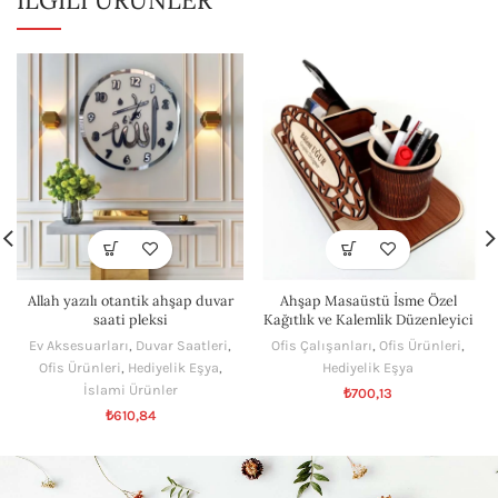
Allah yazılı otantik ahşap duvar
Ahşap Masaüstü İsme Özel
saati pleksi
Kağıtlık ve Kalemlik Düzenleyici
Ev Aksesuarları
,
Duvar Saatleri
,
Ofis Çalışanları
,
Ofis Ürünleri
,
Ofis Ürünleri
,
Hediyelik Eşya
,
Hediyelik Eşya
İslami Ürünler
₺
700,13
₺
610,84