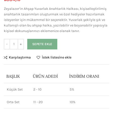
Zeyalazer’in Ahşap Yuvarlak Anahtarlık Halkası, kişiselleştirilmiş
anahtarlık tasarımları oluşturmak ve özel hediyeler hazırlamak
isteyenler için mükemmel bir seçenektir. Yuvarlak şekliyle şık ve
kullanışlı olan bu ahşap halka, yazılabilir ve boyanabilir yapısıyla
kişisel dokunuşlarınızı eklemenize olanak tanır.
SEPETE EKLE
Karşılaştırma
İstek listesine ekle
BAŞLIK
ÜRÜN ADEDI
İNDIRIM ORANI
Küçük Set
2 - 10
5%
Orta Set
11 - 20
10%