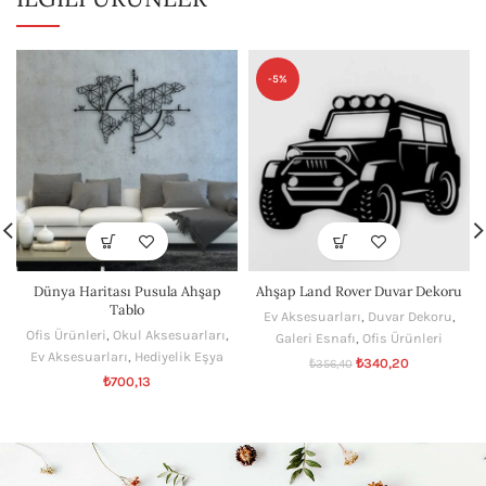
-5%
Dünya Haritası Pusula Ahşap
Ahşap Land Rover Duvar Dekoru
Tablo
Ev Aksesuarları
,
Duvar Dekoru
,
Ofis Ürünleri
,
Okul Aksesuarları
,
Galeri Esnafı
,
Ofis Ürünleri
Ev Aksesuarları
,
Hediyelik Eşya
₺
340,20
₺
356,40
₺
700,13