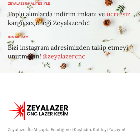
ZEYALAZER KALİTESİYLE
Toplu alımlarda indirim imkanı ve
ücretsiz
kargo seçeneği Zeyalazerde!
INSTAGRAM
Bizi instagram adresimizden takip etmeyi
unutmayın!
@zeyalazercnc
Zeyalazer İle Ahşapta Estetiğinizi Keşfedin, Kaliteyi Yaşayın!