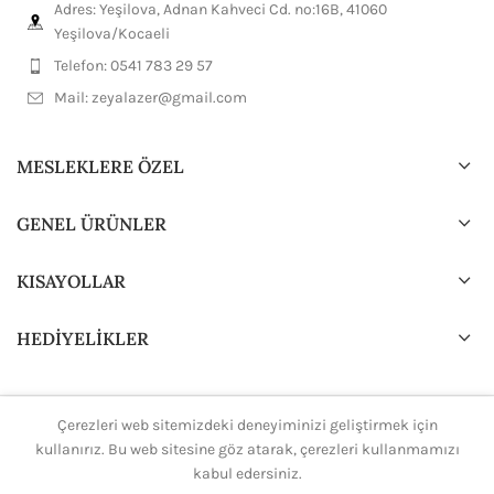
Adres: Yeşilova, Adnan Kahveci Cd. no:16B, 41060
Yeşilova/Kocaeli
Telefon: 0541 783 29 57
Mail:
zeyalazer@gmail.com
MESLEKLERE ÖZEL
GENEL ÜRÜNLER
KISAYOLLAR
HEDİYELİKLER
Çerezleri web sitemizdeki deneyiminizi geliştirmek için
2024 Tasarım ve Dizayn
H.Ali.K
Tüm hakları saklıdır.
kullanırız. Bu web sitesine göz atarak, çerezleri kullanmamızı
kabul edersiniz.