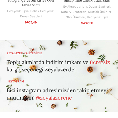
Fotoğraf Çerçeveli Kişiye Özel
Ahşap İsme Özel Mutfak Saati
Duvar Saati
Ev Aksesuarları
,
Duvar Saatleri
,
Hediyelik Eşya
,
Bebek Hediyelik
,
Kafe & Restoran
,
Mutfak Ürünleri
,
Duvar Saatleri
Ofis Ürünleri
,
Hediyelik Eşya
₺
705,49
₺
437,58
ZEYALAZER KALİTESİYLE
Toplu alımlarda indirim imkanı ve
ücretsiz
kargo seçeneği Zeyalazerde!
INSTAGRAM
Bizi instagram adresimizden takip etmeyi
unutmayın!
@zeyalazercnc