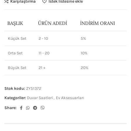
Karşılaştırma
İstek listesine ekle
BAŞLIK
ÜRÜN ADEDI
İNDIRIM ORANI
Küçük Set
2 - 10
5%
Orta Set
11 - 20
10%
Büyük Set
21 +
20%
Stok kodu:
ZY51372
Kategoriler:
Duvar Saatleri
,
Ev Aksesuarları
Share: