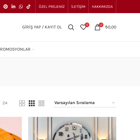
ÖZEL PROJENIZ
İLETIŞIM
HAKKIMIZDA
0
0
GIRIŞ YAP / KAYIT OL
₺
0,00
PROMOSYONLAR
24