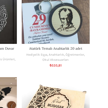
slam Duvar
Atatürk Temalı Anahtarlık 20 adet
Hediyelik Eşya
,
Anahtarlık
,
Öğretmenler
,
is Ürünleri
,
Okul Aksesuarları
₺
535,81