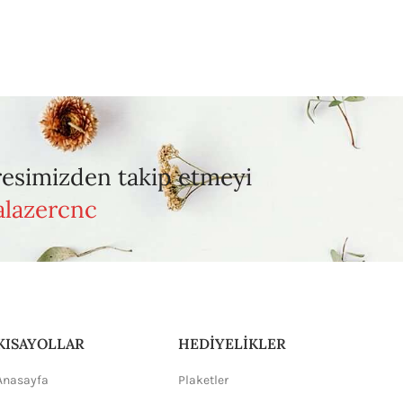
resimizden takip etmeyi
lazercnc
KISAYOLLAR
HEDİYELİKLER
Anasayfa
Plaketler