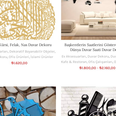
Kürsi, Felak, Nas Duvar Dekoru
Başkentlerin Saatlerini Göste
Dünya Duvar Saati Duvar D
rları
,
Dekoratif Boyanabilir Objeler
,
Ev Aksesuarları
,
Duvar Dekoru
,
Duv
koru
,
Ofis Ürünleri
,
İslami Ürünler
Kafe & Restoran
,
Ofis Çalışanları
,
O
₺
1.620,00
₺
1.800,00
–
₺
2.160,00