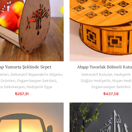
ap Yumurta Şeklinde Sepet
Ahşap Yuvarlak Bölmeli Kutu
rları
,
Dekoratif Boyanabilir Objeler
,
Dekoratif Kutular
,
Hediyelik
 Ürünleri
,
Organizasyon Sektörü
,
Düğün Hediyelik
,
Nişan Hedi
çe Dekorasyon
,
Hediyelik Eşya
Organizasyon Sektörü
₺
267,91
₺
437,58