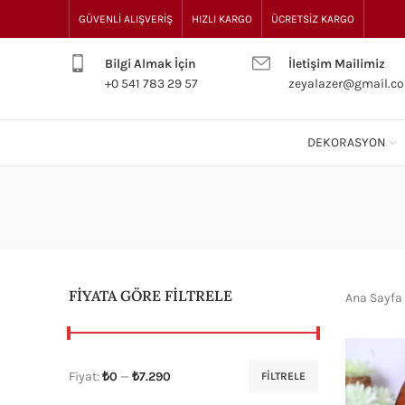
GÜVENLİ ALIŞVERİŞ
HIZLI KARGO
ÜCRETSİZ KARGO
Bilgi Almak İçin
İletişim Mailimiz
+0 541 783 29 57
zeyalazer@gmail.c
DEKORASYON
FİYATA GÖRE FİLTRELE
Ana Sayfa
Fiyat:
₺0
—
₺7.290
FILTRELE