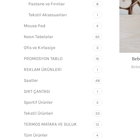
Pastane ve Fırınlar
8
Tekstil Aksesuarları
1
Mouse Pad
4
Neon Tabelalar
95
Ofis ve Kırtasiye
3
Beb
PROMOSYON TABLO
16
Bebe
REKLAM ÜRÜNLERİ
1
Saatler
48
SIRT ÇANTASI
1
Sportif Ürünler
3
Tekstil Ürünleri
33
TERMOS MATARA VE SULUK
12
Tüm Ürünler
4