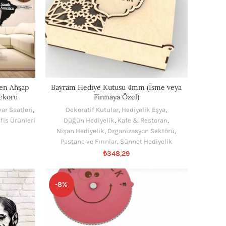
ren Ahşap
Bayram Hediye Kutusu 4mm (İsme veya
ekoru
Firmaya Özel)
ar Saatleri
,
Dekoratif Kutular
,
Hediyelik Eşya
,
fis Ürünleri
Düğün Hediyelik
,
Kafe & Restoran
,
Nişan Hediyelik
,
Organizasyon Sektörü
,
Pastane ve Fırınlar
,
Sünnet Hediyelik
₺
348,29
-8%