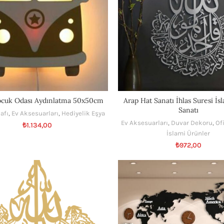
ocuk Odası Aydınlatma 50x50cm
Arap Hat Sanatı İhlas Suresi İ
Sanatı
afı
,
Ev Aksesuarları
,
Hediyelik Eşya
Ev Aksesuarları
,
Duvar Dekoru
,
Of
₺
1.134,00
İslami Ürünler
₺
972,00