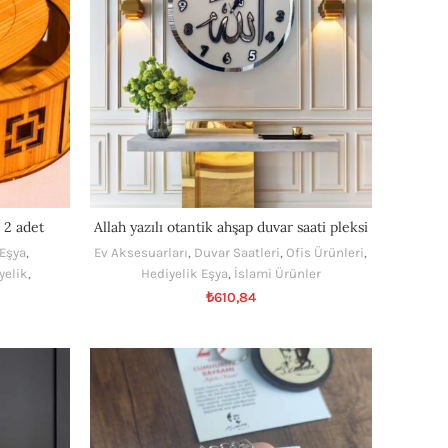
 2 adet
Allah yazılı otantik ahşap duvar saati pleksi
 Eşya
,
Ev Aksesuarları
,
Duvar Saatleri
,
Ofis Ürünleri
,
yelik
,
Hediyelik Eşya
,
İslami Ürünler
₺
610,84