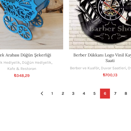
ek Arabası Düğün Şekerliği
Berber Dükkanı Logo Vinil Ka
Saati
k Hediyelik
,
Düğün Hediyelik
,
Berber ve Kuaför
,
Duvar Saatleri
,
O
Kafe & Restoran
₺
700,13
₺
348,29
1
2
3
4
5
6
7
8