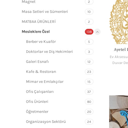
Magnet
2
Masa Setleri ve Sümenleri
10
MATBAA ÜRÜNLERİ
2
Mesleklere Özel
138
Berber ve Kuaför
5
Ayetel 
Doktorlar ve Diş Hekimleri
3
Ev Aksesua
Galeri Esnafı
12
Duvar De
Kafe & Restoran
23
Mimar ve Emlakçılar
15
Ofis Çalışanları
37
Ofis Ürünleri
80
Öğretmenler
20
Organizasyon Sektörü
24