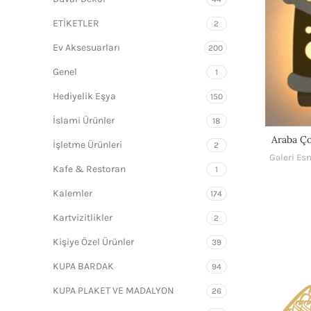
ETİKETLER
2
Ev Aksesuarları
200
Genel
1
Hediyelik Eşya
150
İslami Ürünler
18
Araba Ç
İşletme Ürünleri
2
Galeri Esn
Kafe & Restoran
1
Kalemler
174
Kartvizitlikler
2
Kişiye Özel Ürünler
39
KUPA BARDAK
94
KUPA PLAKET VE MADALYON
26