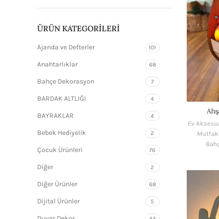
ÜRÜN KATEGORILERI
Ajanda ve Defterler
101
Anahtarlıklar
68
Bahçe Dekorasyon
7
BARDAK ALTLIĞI
4
Ahş
BAYRAKLAR
4
Ev Aksesua
Bebek Hediyelik
2
Mutfak
Bah
Çocuk Ürünleri
76
Diğer
2
Diğer Ürünler
68
Dijital Ürünler
5
Duvar Dekor
44