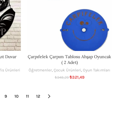
yıt Duvar
Çarpıfelek Çarpım Tablosu Ahşap Oyuncak
( 2 Adet)
fis Ürünleri
Öğretmenler
,
Çocuk Ürünleri
,
Oyun Takımları
₺
321,49
₺
348,29
9
10
11
12