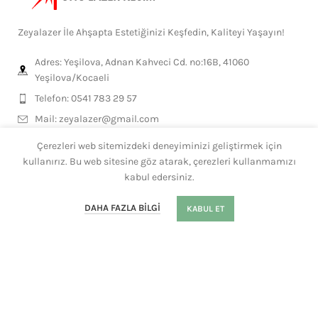
Zeyalazer İle Ahşapta Estetiğinizi Keşfedin, Kaliteyi Yaşayın!
Adres: Yeşilova, Adnan Kahveci Cd. no:16B, 41060
Yeşilova/Kocaeli
Telefon: 0541 783 29 57
Mail:
zeyalazer@gmail.com
Çerezleri web sitemizdeki deneyiminizi geliştirmek için
kullanırız. Bu web sitesine göz atarak, çerezleri kullanmamızı
MESLEKLERE ÖZEL
kabul edersiniz.
GENEL ÜRÜNLER
0
DAHA FAZLA BILGI
KABUL ET
Mağaza
Filtre
Sepet
Hesabım
Whatsapp
KISAYOLLAR
HEDİYELİKLER