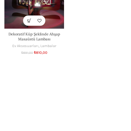
Dekoratif Küp Şeklinde Ahşap
Masaüstü Lambası
Ev Aksesuarları
,
Lambalar
₺
810,00
₺
891,00