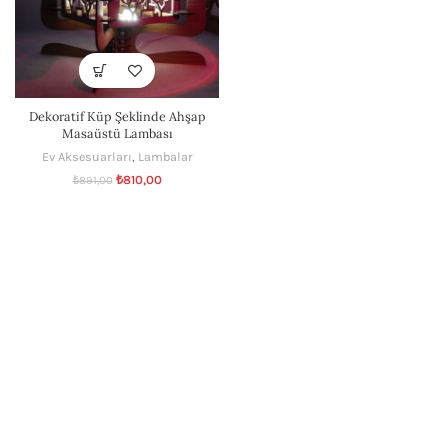
Dekoratif Küp Şeklinde Ahşap
Masaüstü Lambası
Ev Aksesuarları
,
Lambalar
₺
810,00
₺
891,00