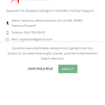
Zeyalazer İle Ahşapta Estetiğinizi Keşfedin, Kaliteyi Yaşayın!
Adres: Yeşilova, Adnan Kahveci Cd. no:16B, 41060
Yeşilova/Kocaeli
Telefon: 0541 783 29 57
Mail:
zeyalazer@gmail.com
Çerezleri web sitemizdeki deneyiminizi geliştirmek için
kullanırız. Bu web sitesine göz atarak, çerezleri kullanmamızı
MESLEKLERE ÖZEL
kabul edersiniz.
GENEL ÜRÜNLER
0
DAHA FAZLA BILGI
KABUL ET
Mağaza
Filtre
Sepet
Hesabım
Whatsapp
KISAYOLLAR
HEDİYELİKLER