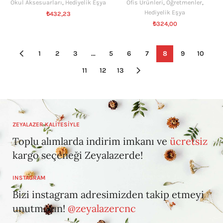
Okul Aksesuarları
,
Hediyelik Eşya
Ofis Ürünleri
,
Öğretmenler
,
Hediyelik Eşya
₺
432,23
₺
324,00
1
2
3
…
5
6
7
8
9
10
11
12
13
ZEYALAZER KALİTESİYLE
Toplu alımlarda indirim imkanı ve
ücretsiz
kargo seçeneği Zeyalazerde!
INSTAGRAM
Bizi instagram adresimizden takip etmeyi
unutmayın!
@zeyalazercnc