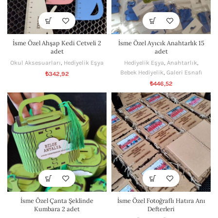
İsme Özel Ahşap Kedi Cetveli 2
İsme Özel Ayıcık Anahtarlık 15
adet
adet
Okul Aksesuarları
,
Hediyelik Eşya
Hediyelik Eşya
,
Anahtarlık
,
Bebek Hediyelik
,
Galeri Esnafı
₺
342,92
₺
446,52
İsme Özel Çanta Şeklinde
İsme Özel Fotoğraflı Hatıra Anı
Kumbara 2 adet
Defterleri