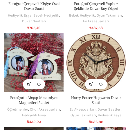
Fotoğraf Çerçeveli Kişiye Özel
Fotoğraf Çerçeveli Yapboz
Duvar Saati
Şeklinde Duvar Boy Ölçeri
Hediyelik Eşya
,
Bebek Hediyelik
,
Bebek Hediyelik
,
Oyun Takımları
,
Duvar Saatleri
Ev Aksesuarları
₺
705,49
₺
437,58
Fotoğraflı Ahşap Mezuniyet
Harry Potter Hogwarts Duvar
Magnetleri 5 adet
Saati
Öğretmenler
,
Okul Aksesuarları
,
Ev Aksesuarları
,
Duvar Saatleri
,
Hediyelik Eşya
Oyun Takımları
,
Hediyelik Eşya
₺
432,23
₺
526,88