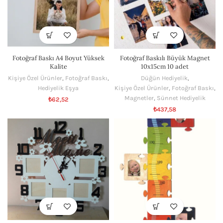
Fotoğraf Baskı A4 Boyut Yüksek
Fotoğraf Baskılı Büyük Magnet
Kalite
10x15cm 10 adet
Kişiye Özel Ürünler
,
Fotoğraf Baskı
,
Düğün Hediyelik
,
Hediyelik Eşya
Kişiye Özel Ürünler
,
Fotoğraf Baskı
,
Magnetler
,
Sünnet Hediyelik
₺
62,52
₺
437,58