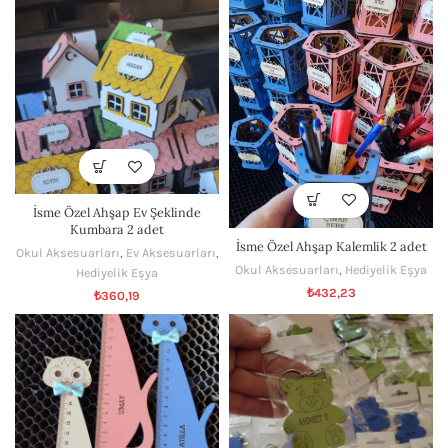
İsme Özel Ahşap Ev Şeklinde
Kumbara 2 adet
İsme Özel Ahşap Kalemlik 2 adet
Okul Aksesuarları
,
Ev Aksesuarları
,
Okul Aksesuarları
,
Hediyelik Eşya
Hediyelik Eşya
₺
432,23
₺
360,19