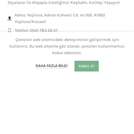
Zeyalazer İle Ahşapta Estetiğinizi Keşfedin, Kaliteyi Yaşayın!
Adres: Yeşilova, Adnan Kahveci Cd. no:16B, 41060
Yeşilova/Kocaeli
Telefon: 0541 783 29 57
Mail:
zeyalazer@gmail.com
Çerezleri web sitemizdeki deneyiminizi geliştirmek için
kullanırız. Bu web sitesine göz atarak, çerezleri kullanmamızı
kabul edersiniz.
MESLEKLERE ÖZEL
0
DAHA FAZLA BILGI
KABUL ET
Mağaza
Filtre
Sepet
Hesabım
Whatsapp
GENEL ÜRÜNLER
KISAYOLLAR
HEDİYELİKLER
2024 Tasarım ve Dizayn
H.Ali.K
Tüm hakları saklıdır.